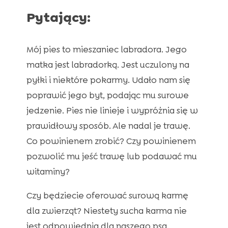
Odpowiedź Imre Vargyasa, założyciela naszej

Pytający:
firmy i eksperta:
Nasze hipoalergiczne karmy Ted dla Twojego

psa:
Mój pies to mieszaniec labradora. Jego
Sucha karma dla psa Ted z jagnięciną i ryżem

matka jest labradorką. Jest uczulony na
Hipoalergiczna sucha karma dla psa Ted z

pyłki i niektóre pokarmy. Udało nam się
jagnięciną (formuła premium bez glutenu
poprawić jego byt, podając mu surowe
pszenicznego i mięsa z kurczaka)
jedzenie. Pies nie linieje i wypróżnia się w
Hipoalergiczna sucha karma dla psa Ted z

prawidłowy sposób. Ale nadal je trawę.
łososiem (formuła premium bez glutenu
Co powinienem zrobić? Czy powinienem
pszenicznego i mięsa z kurczaka)
pozwolić mu jeść trawę lub podawać mu
Psy a trawy alergenne – jak reagują?

witaminy?
Wiosenna dieta psa – lżejsza czy bardziej

kaloryczna?
Czy będziecie oferować surową karmę
Wiosenny okres wzmożonej aktywności u

dla zwierząt? Niestety sucha karma nie
psów – dlaczego nagle stają się bardziej
jest odpowiednia dla naszego psa.