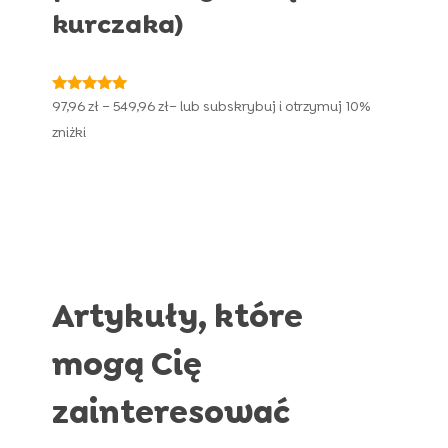
kurczaka)
Oceniono
Zakres
97,96
zł
–
549,96
zł
– lub subskrybuj i otrzymuj
10%
4.90
cen:
na 5
zniżki
od
97,96 zł
do
549,96 zł
Artykuły, które
mogą Cię
zainteresować