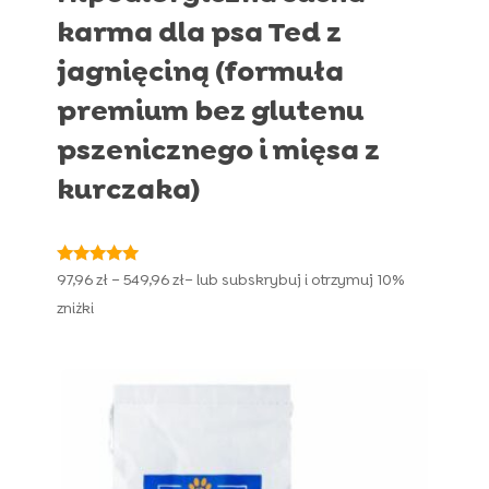
karma dla psa Ted z
jagnięciną (formuła
premium bez glutenu
pszenicznego i mięsa z
kurczaka)
Oceniono
Zakres
97,96
zł
–
549,96
zł
– lub subskrybuj i otrzymuj
10%
4.89
cen:
na 5
zniżki
od
97,96 zł
do
549,96 zł