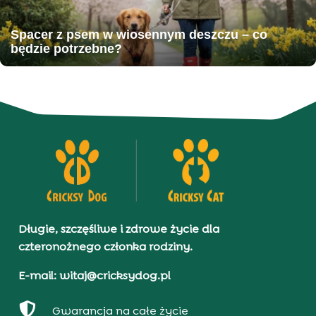
Spacer z psem w wiosennym deszczu – co
będzie potrzebne?
Długie, szczęśliwe i zdrowe życie dla
czteronożnego członka rodziny.
E-mail: witaj@cricksydog.pl

Gwarancja na całe życie