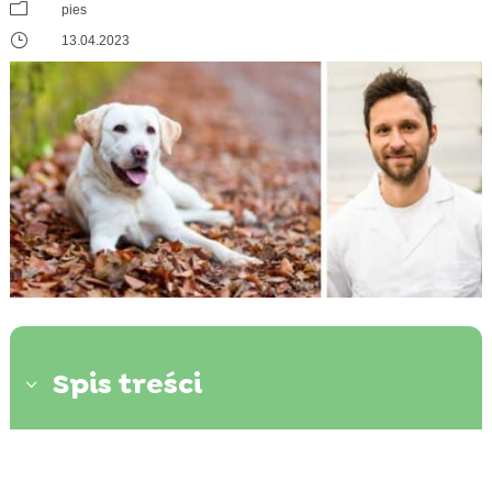
m
pies
}
13.04.2023
Spis treści
3
Pytający:
