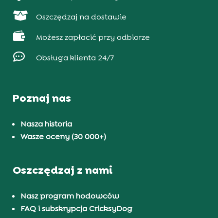

Oszczędzaj na dostawie

Możesz zapłacić przy odbiorze

Obsługa klienta 24/7
Poznaj nas
Nasza historia
Wasze oceny (30 000+)
Oszczędzaj z nami
Nasz program hodowców
FAQ i subskrypcja CricksyDog