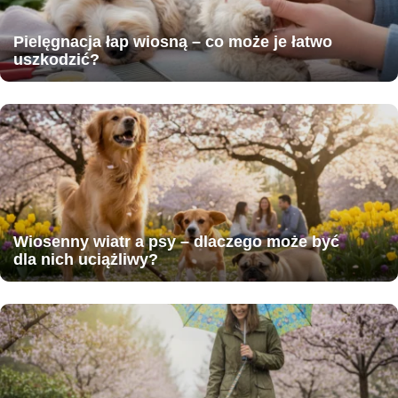
Pielęgnacja łap wiosną – co może je łatwo
uszkodzić?
Wiosenny wiatr a psy – dlaczego może być
dla nich uciążliwy?