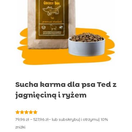
Sucha karma dla psa Ted z
jagnięciną i ryżem
Oceniono
Zakres
79,96
zł
–
527,96
zł
– lub subskrybuj i otrzymuj
10%
4.91
cen:
na 5
zniżki