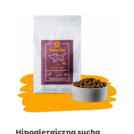
od
79,96 zł
do
527,96 zł
Hipoalergiczna sucha