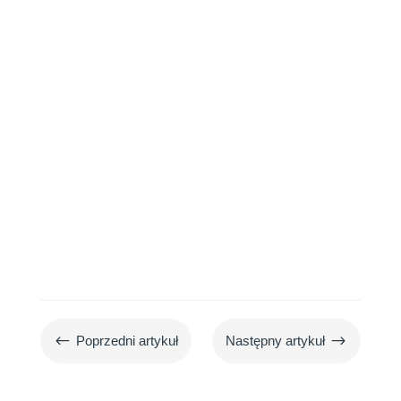
rui u psów i odkryj, jak zarządzać ich
zwiększoną energią. Wszystko o
zachowaniu Twojego pupila.
#
$
Poprzedni artykuł
Następny artykuł