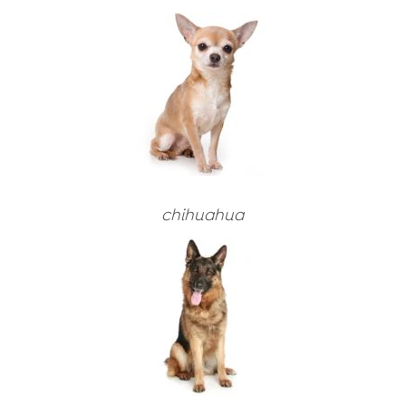
Suche karmy
chihuahua
Sosy do karmy suchej
⚽ PAKIET PIŁKARSKI
Mokra karma (puszki)
Suche karmy
⚽ PAKIET PIŁKARSKI
Przysmaki
Sosy do karmy suchej
Suche karmy
Suche karmy
Suplementy diety i witaminy
Mokra karma (puszki)
Sosy do karmy suchej
Sosy do karmy suchej
Suche karmy
Produkty pielęgnacyjne
Przysmaki
Mokra karma (puszki)
Mokra karma (puszki)
Mokra karma
Produkty do pielęgnacji zębów
Przysmaki
Przysmaki
Żwirki dla kotów
Suplementy diety i witaminy
Produkty do pielęgnacji zębów
Produkty do pielęgnacji zębów