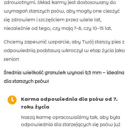
psów
zdrowotnymi. Skład karmy jest dostosowany do
seniorów
wymagań starszych psów, aby mogły one cieszyć
(formuła
się zdrowiem i szczęściem przez wiele lat,
premium
niezależnie od tego, czy mają 7-8, czy 10-15 lat.
bez
Chcemy zapewnić wsparcie, aby Twój starszy pies z
glutenu
odpowiednią podstawą wkroczył w etap życia jako
pszenicznego
senior!
i
mięsa
Średnia wielkość granulek wynosi 9,5 mm – idealna
z
dla starszych psów!
kurczaka)

Karma odpowiednia dla psów od 7.
roku życia
Naszą karmę opracowaliśmy tak, aby była
odpowiednia dla starzejących się psów już