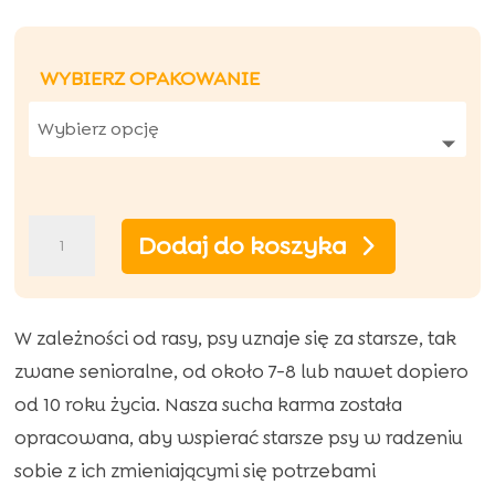
Oceniony
5.00
na 5
na
WYBIERZ OPAKOWANIE
podstawie
ocen
klientów
ilość
Dodaj do koszyka
Hipoalergiczna
sucha
karma
W zależności od rasy, psy uznaje się za starsze, tak
Oscar
zwane senioralne, od około 7-8 lub nawet dopiero
z
od 10 roku życia. Nasza sucha karma została
wołowiną
opracowana, aby wspierać starsze psy w radzeniu
dla
sobie z ich zmieniającymi się potrzebami