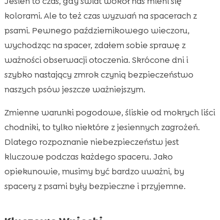
Jesień to czas, gdy świat wokół nas mieni się
Dlaczego jesień jest szczególnie

niebezpieczna dla naszych pupili?
kolorami. Ale to też czas wyzwań na spacerach z
Jakie zagrożenia mogą spotkać nasze psy
psami. Pewnego październikowego wieczoru,

podczas spacerów?
wychodząc na spacer, zdałem sobie sprawę z
Znaczenie monitorowania okolicy podczas
ważności obserwacji otoczenia. Skrócone dni i

spaceru
szybko nastający zmrok czynią bezpieczeństwo
Wskazówki dotyczące bezpiecznych

naszych psów jeszcze ważniejszym.
spacerów z psem jesienią
Zmienne warunki pogodowe, śliskie od mokrych liści
Znaczenie rozproszenia uwagi psa

chodniki, to tylko niektóre z jesiennych zagrożeń.
Sposoby na poprawę widoczności podczas

jesiennych spacerów
Dlatego rozpoznanie niebezpieczeństw jest
Właściwe przygotowanie przed spacerem
kluczowe podczas każdego spaceru. Jako

opiekunowie, musimy być bardzo uważni, by
Produkty CricksyDog dla zdrowia i

bezpieczeństwa psa
spacery z psami były bezpieczne i przyjemne.
Korzyści ze spacerów z psem jesienią

Jak psy wykrywają niebezpieczeństwa?
