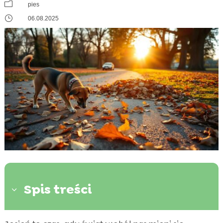
m
pies
}
06.08.2025
Spis treści
3