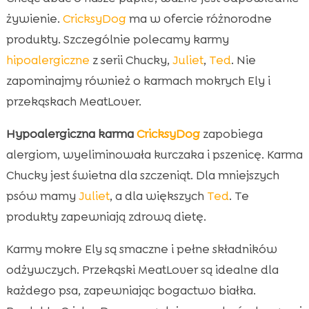
żywienie.
CricksyDog
ma w ofercie różnorodne
produkty. Szczególnie polecamy karmy
hipoalergiczne
z serii Chucky,
Juliet
,
Ted
. Nie
zapominajmy również o karmach mokrych Ely i
przekąskach MeatLover.
Hypoalergiczna karma
CricksyDog
zapobiega
alergiom, wyeliminowała kurczaka i pszenicę. Karma
Chucky jest świetna dla szczeniąt. Dla mniejszych
psów mamy
Juliet
, a dla większych
Ted
. Te
produkty zapewniają zdrową dietę.
Karmy mokre Ely są smaczne i pełne składników
odżywczych. Przekąski MeatLover są idealne dla
każdego psa, zapewniając bogactwo białka.