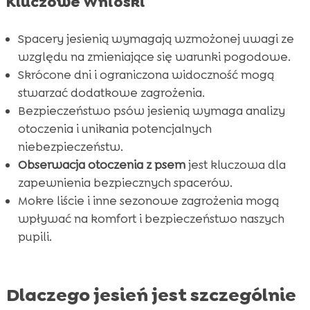
Kluczowe Wnioski
Zachowanie czujności w nieznanych

miejscach
Spacery jesienią wymagają wzmożonej uwagi ze
Zapobieganie wypadkom podczas spacerów
względu na zmieniające się warunki pogodowe.

z psem
Skrócone dni i ograniczona widoczność mogą
stwarzać dodatkowe zagrożenia.
Rozpowszechnianie świadomości o

Bezpieczeństwo psów jesienią wymaga analizy
bezpieczeństwie jesiennym
otoczenia i unikania potencjalnych
Znaki, na które warto zwrócić uwagę podczas

niebezpieczeństw.
spaceru
Obserwacja otoczenia z psem
jest kluczowa dla
Wniosek

zapewnienia bezpiecznych spacerów.
FAQ

Mokre liście i inne sezonowe zagrożenia mogą
wpływać na komfort i bezpieczeństwo naszych
pupili.
Dlaczego jesień jest szczególnie