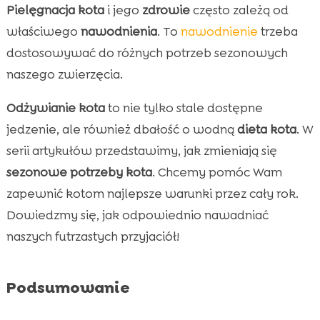
kotów
Pielęgnacja kota
i jego
zdrowie
często zależą od
Optymalna ilość wody dla kota wiosną
właściwego
nawodnienia
. To
nawodnienie
trzeba

Zapotrzebowanie kota na wodę latem
dostosowywać do różnych potrzeb sezonowych

naszego zwierzęcia.
Jesienne zapotrzebowanie na wodę u kotów

Zapotrzebowanie kota na wodę w zależności

Odżywianie kota
to nie tylko stale dostępne
od pory roku
jedzenie, ale również dbałość o wodną
dieta kota
. W
Zapotrzebowanie na wodę u kotów zimą

serii artykułów przedstawimy, jak zmieniają się
Jak monitorować spożycie wody u kota

sezonowe potrzeby kota
. Chcemy pomóc Wam
Produkty zwiększające nawodnienie kota

zapewnić kotom najlepsze warunki przez cały rok.
CricksyCat – idealny wybór karmy

Dowiedzmy się, jak odpowiednio nawadniać
Jasper sucha karma – idealne dopełnienie

naszych futrzastych przyjaciół!
diety
Bill mokra karma dla kota

Podsumowanie
Wprowadzenie Purrfect Life – żwirek idealny

Wniosek
