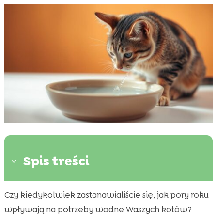
Spis treści
3
Czy kiedykolwiek zastanawialiście się, jak pory roku
Dlaczego nawodnienie kota jest ważne

wpływają na potrzeby wodne Waszych kotów?
Wpływ pór roku na potrzeby nawodnienia
