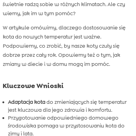
Jak koty reagują na zimne temperatury?
świetnie radzą sobie w różnych klimatach. Ale czy

Jak koty radzą sobie z wysokimi
wiemy, jak im w tym pomóc?

temperaturami?
W artykule omówimy, dlaczego dostosowanie się
Jak przygotować dom do zmiany sezonów?

kota do nowych temperatur jest ważne.
Znaczenie diety w adaptacji do temperatur

Podpowiemy, co zrobić, by nasze koty czuły się
Suplementy wspierające przystosowanie kota

dobrze przez cały rok. Opowiemy też o tym, jak
do zmiennej temperatury
zmiany w diecie i w domu mogą im pomóc.
Wybór odpowiednich karm dla naszych

kotów
Jak działa CricksyCat Karma sucha Jasper?
Kluczowe Wnioski

Zdrowe odżywianie dzięki mokrej karmie Bill

Adaptacja kota
do zmieniających się temperatur
Czystość i świeżość z Purrfect Life żwirem dla

jest kluczowa dla jego zdrowia i komfortu.
kotów
Przygotowanie odpowiedniego domowego
Jakie zmiany zachodzą u kota podczas

środowiska pomaga w przystosowaniu kota do
sezonowej zmiany futra?
zimy i lata.