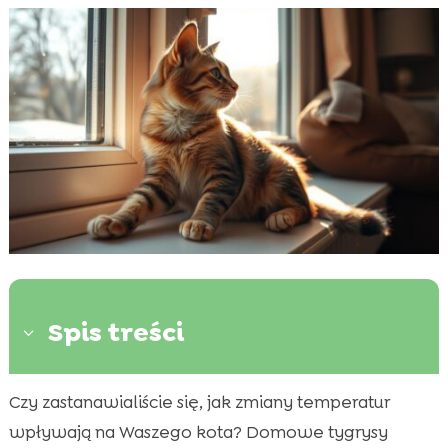
Spis treści
3
Czy zastanawialiście się, jak zmiany temperatur
Dlaczego przystosowanie kota do

zmieniającej się temperatury jest ważne?
wpływają na Waszego kota? Domowe tygrysy