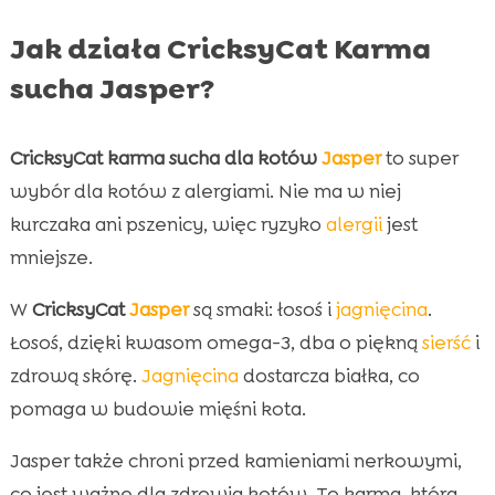
Jak działa CricksyCat Karma
sucha Jasper?
CricksyCat
karma sucha dla kotów
Jasper
to super
wybór dla kotów z alergiami. Nie ma w niej
kurczaka ani pszenicy, więc ryzyko
alergii
jest
mniejsze.
W
CricksyCat
Jasper
są smaki: łosoś i
jagnięcina
.
Łosoś, dzięki kwasom omega-3, dba o piękną
sierść
i
zdrową skórę.
Jagnięcina
dostarcza białka, co
pomaga w budowie mięśni kota.
Jasper także chroni przed kamieniami nerkowymi,
co jest ważne dla zdrowia kotów. To karma, która