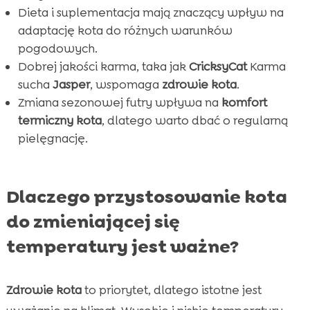
Efektywne sposoby na utrzymanie komfortu

Dieta i suplementacja mają znaczący wpływ na
temperaturowego kota
adaptację kota do różnych warunków
Przystosowanie kota do zmiennej

pogodowych.
temperatury
Dobrej jakości karma, taka jak
CricksyCat
Karma
Wniosek
sucha
Jasper
, wspomaga
zdrowie kota
.

Zmiana sezonowej futry wpływa na
komfort
FAQ

termiczny kota
, dlatego warto dbać o regularną
pielęgnację.
Dlaczego przystosowanie kota
do zmieniającej się
temperatury jest ważne?
Zdrowie kota
to priorytet, dlatego istotne jest