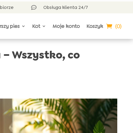
dbiorze
Obsługa klienta 24/7

(0)
rszy pies
Kot
Moje konto
Koszyk
 – Wszystko, co