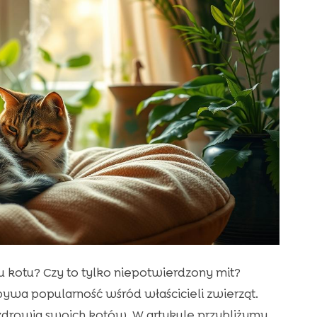
kotu? Czy to tylko niepotwierdzony mit?
ywa popularność wśród właścicieli zwierząt.
drowia swoich kotów. W artykule przybliżymy