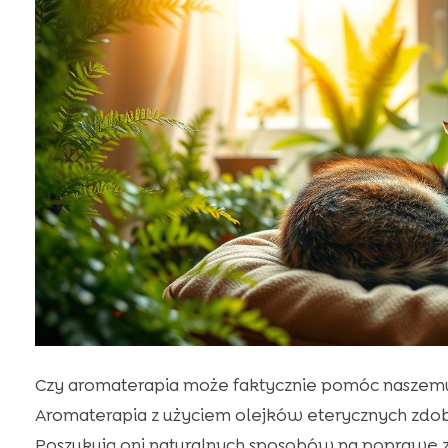
Czy aromaterapia może faktycznie pomóc naszemu 
Aromaterapia z użyciem olejków eterycznych zdob
Poszukują oni naturalnych sposobów na poprawę z