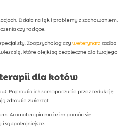
jach. Działa na lęk i problemy z zachowaniem.
zenia czy rozłące.
pecjalisty. Zoopsycholog czy
weterynarz
zadba
esz się, które olejki są bezpieczne dla twojego
erapii dla kotów
tów. Poprawia ich samopoczucie przez redukcję
ją zdrowie zwierząt.
snem. Aromaterapia może im pomóc się
i są spokojniejsze.