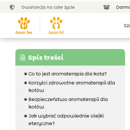
Gwarancja na całe życie
Darmo


Sz
Spis treści
i
Co to jest aromaterapia dla kota?

Korzyści zdrowotne aromaterapii dla

kotów
Bezpieczeństwo aromaterapii dla

kotów
Jak wybrać odpowiednie olejki

eteryczne?