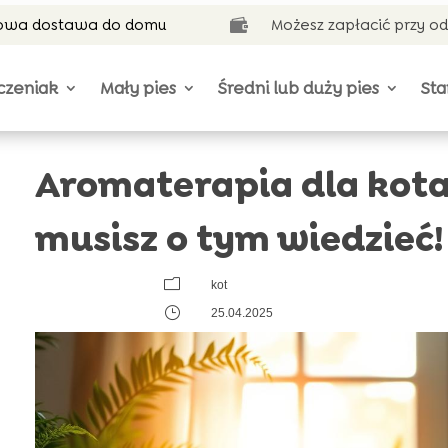
wa dostawa do domu
Możesz zapłacić przy o

czeniak
Mały pies
Średni lub duży pies
Sta
Aromaterapia dla kota
musisz o tym wiedzieć!
m
kot
}
25.04.2025