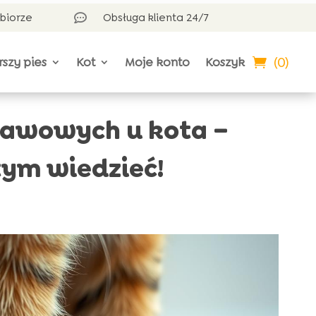
dbiorze
Obsługa klienta 24/7

(0)
rszy pies
Kot
Moje konto
Koszyk
tawowych u kota –
tym wiedzieć!