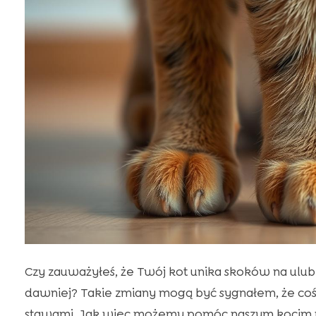
Czy zauważyłeś, że Twój kot unika skoków na ulubi
dawniej? Takie zmiany mogą być sygnałem, że coś 
stawami. Jak więc możemy pomóc naszym kocim pr