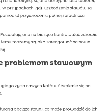
 i chondroityną. Są one dostępne jako tabletki,
u. W przypadkach, gdy uszkodzenia stawów są
 pomóc w przywróceniu pełnej sprawności
 Pozwalają one na bieżąco kontrolować zdrowie
ęki temu możemy szybko zareagować na nowe
kę.
nie problemom stawowym
ługiego życia naszych kotów. Skupienie się na
.
dwaga obciąża stawy, co może prowadzić do ich