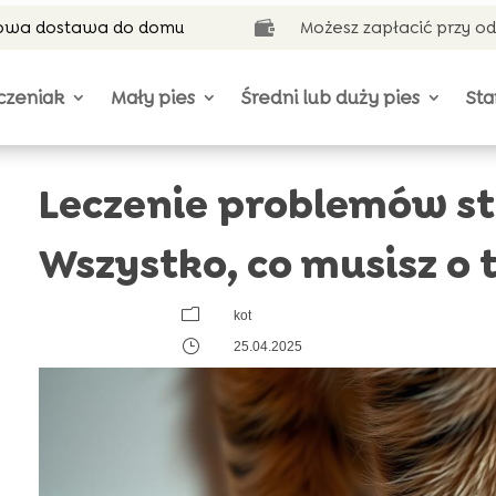
wa dostawa do domu
Możesz zapłacić przy o

czeniak
Mały pies
Średni lub duży pies
Sta
Leczenie problemów s
Wszystko, co musisz o 
m
kot
}
25.04.2025