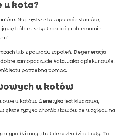
 u kota?
awów. Najczęstsze to zapalenie stawów,
ją się bólem, sztywnością i problemami z
tów.
urazach lub z powodu zapaleń.
Degeneracja
i dobre samopoczucie kota. Jako opiekunowie,
nić kotu potrzebną pomoc.
wowych u kotów
awowe u kotów.
Genetyka
jest kluczowa,
ą większe ryzyko chorób stawów ze względu na
zy wypadki mogą trwale uszkodzić stawy. To