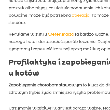
kuracje często zawierają suplementy z glukozaminą
proszek albo płyny, co ułatwia podawanie ich kot
poważne, może być potrzebna
operacja
. To może
stawów.
Regularne wizyty u
weterynarza
są bardzo ważne.
naszego kota i dostosować sposób leczenia. Dzi
symptomy i zapewnić kotu najlepszą możliwą opie
Profilaktyka i zapobiega
u kotów
Zapobieganie chorobom stawowym
to klucz do d
zdrowym trybie życia zmniejsza ryzyko problemów
Utrzymanie właściwej wagi jest bardzo ważne. Na