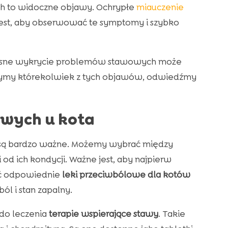
ch to widoczne objawy. Ochrypłe
miauczenie
jest, aby obserwować te symptomy i szybko
zesne wykrycie problemów stawowych może
żymy którekolwiek z tych objawów, odwiedźmy
wych u kota
 są bardzo ważne. Możemy wybrać między
i od ich kondycji. Ważne jest, aby najpierw
ić odpowiednie
leki przeciwbólowe dla kotów
ól i stan zapalny.
do leczenia
terapie wspierające stawy
. Takie