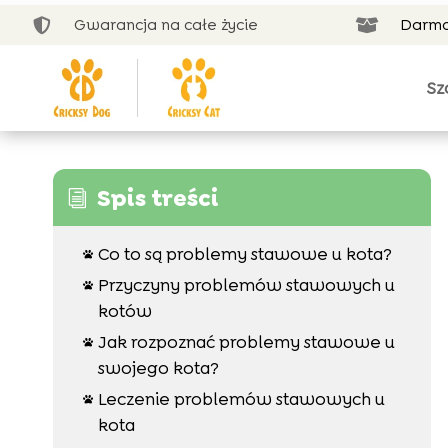
Gwarancja na całe życie
Darmo


Sz
Spis treści
i
Co to są problemy stawowe u kota?

Przyczyny problemów stawowych u

kotów
Jak rozpoznać problemy stawowe u

swojego kota?
Leczenie problemów stawowych u

kota