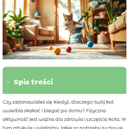
Spis treści
3
Czy zastanawiałeś się kiedyś, dlaczego twój kot
Dlaczego ruch jest ważny dla kota?

uwielbia skakać i biegać po domu? Fizyczna
Naturalne zachowania kotów

aktywność jest ważna dla zdrowia i szczęścia kota. W
Najlepsze zabawy, które angażują kota

tym artykule wyjaśnimy, jakie są potrzeby ruchowe
Jak zaspokajać zapotrzebowanie kota na ruch
