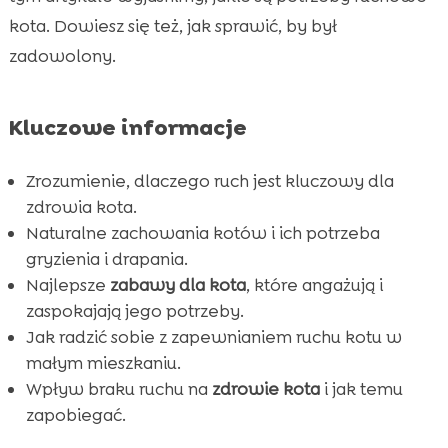
w małym mieszkaniu?
kota. Dowiesz się też, jak sprawić, by był
zadowolony.
Wpływ braku ruchu na zdrowie kota

Znaczenie diety w aktywności kota

Produkty wspomagające ruch i zdrowie kota
Kluczowe informacje

Kreatywne sposoby na zachęcanie kota do

ruchu
Zrozumienie, dlaczego ruch jest kluczowy dla
Znaczenie regularnej zabawy
zdrowia kota.

Naturalne zachowania kotów i ich potrzeba
Znaki, że Twój kot potrzebuje więcej ruchu

gryzienia i drapania.
Zapotrzebowanie kota na ruch w różnym

Najlepsze
zabawy dla kota
, które angażują i
wieku
zaspokajają jego potrzeby.
Jakie zabawki warto kupić dla kota?

Jak radzić sobie z zapewnianiem ruchu kotu w
Wniosek

małym mieszkaniu.
FAQ
Wpływ braku ruchu na
zdrowie kota
i jak temu

zapobiegać.