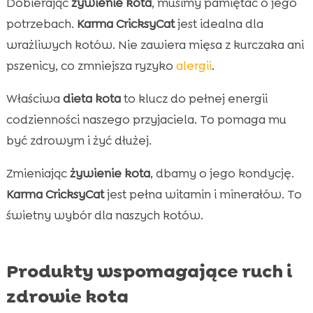
Dobierając
żywienie kota
, musimy pamiętać o jego
potrzebach.
Karma CricksyCat
jest idealna dla
wrażliwych kotów. Nie zawiera mięsa z kurczaka ani
pszenicy, co zmniejsza ryzyko
alergii
.
Właściwa
dieta kota
to klucz do pełnej energii
codzienności naszego przyjaciela. To pomaga mu
być zdrowym i żyć dłużej.
Zmieniając
żywienie kota
, dbamy o jego kondycję.
Karma CricksyCat
jest pełna witamin i minerałów. To
świetny wybór dla naszych kotów.
Produkty wspomagające ruch i
zdrowie kota