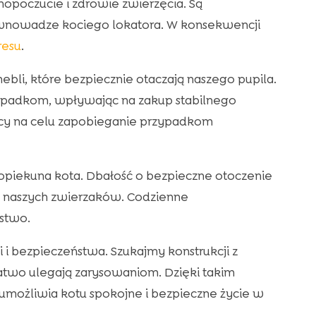
oczucie i zdrowie zwierzęcia. Są
 równowadze kociego lokatora. W konsekwencji
resu
.
ebli, które bezpiecznie otaczają naszego pupila.
padkom, wpływając na zakup stabilnego
ący na celu zapobieganie przypadkom
piekuna kota. Dbałość o bezpieczne otoczenie
e naszych zwierzaków. Codzienne
stwo.
 i bezpieczeństwa. Szukajmy konstrukcji z
łatwo ulegają zarysowaniom. Dzięki takim
możliwia kotu spokojne i bezpieczne życie w