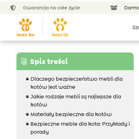
Gwarancja na całe życie
Darmo


Sz
Spis treści
i
Dlaczego bezpieczeństwo mebli dla

kotów jest ważne
Jakie rodzaje mebli są najlepsze dla

kotów
Materiały bezpieczne dla kotów

Bezpieczne meble dla kota: Przykłady i

porady