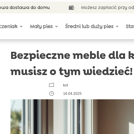
wa dostawa do domu
Możesz zapłacić przy o

czeniak
Mały pies
Średni lub duży pies
Sta
Bezpieczne meble dla k
musisz o tym wiedzieć!
m
kot
}
16.04.2025