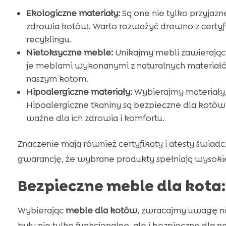
Ekologiczne materiały:
Są one nie tylko przyjazn
zdrowia kotów. Warto rozważyć drewno z certyf
recyklingu.
Nietoksyczne meble:
Unikajmy mebli zawierając
je meblami wykonanymi z naturalnych materiałów
naszym kotom.
Hipoalergiczne materiały:
Wybierajmy materiały, 
Hipoalergiczne tkaniny są bezpieczne dla kotów z
ważne dla ich zdrowia i komfortu.
Znaczenie mają również certyfikaty i atesty świa
gwarancję, że wybrane produkty spełniają wysokie
Bezpieczne meble dla kota:
Wybierając
meble dla kotów
, zwracajmy uwagę na
były nie tylko funkcjonalne, ale i bezpieczne dla n