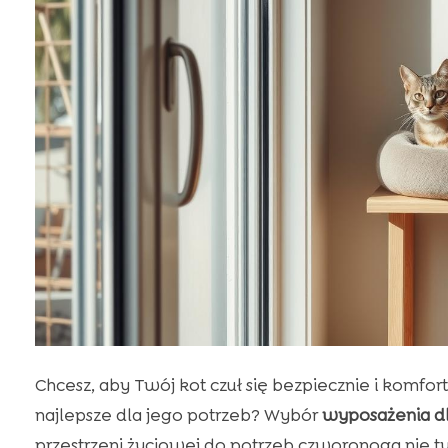
Chcesz, aby Twój kot czuł się bezpiecznie i kom
najlepsze dla jego potrzeb? Wybór
wyposażenia dl
przestrzeni życiowej do potrzeb czworonoga nie t