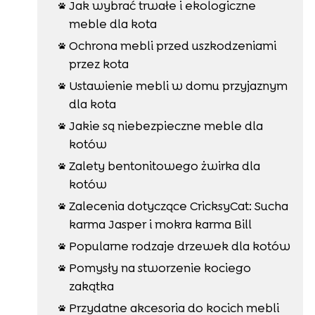
Jak wybrać trwałe i ekologiczne

meble dla kota
Ochrona mebli przed uszkodzeniami

przez kota
Ustawienie mebli w domu przyjaznym

dla kota
Jakie są niebezpieczne meble dla

kotów
Zalety bentonitowego żwirka dla

kotów
Zalecenia dotyczące CricksyCat: Sucha

karma Jasper i mokra karma Bill
Popularne rodzaje drzewek dla kotów

Pomysły na stworzenie kociego

zakątka
Przydatne akcesoria do kocich mebli
