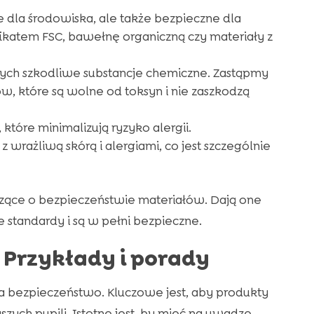
e dla środowiska, ale także bezpieczne dla
ikatem FSC, bawełnę organiczną czy materiały z
ych szkodliwe substancje chemiczne. Zastąpmy
, które są wolne od toksyn i nie zaszkodzą
które minimalizują ryzyko alergii.
 wrażliwą skórą i alergiami, co jest szczególnie
dczące o bezpieczeństwie materiałów. Dają one
 standardy i są w pełni bezpieczne.
 Przykłady i porady
 bezpieczeństwo. Kluczowe jest, aby produkty
aszych pupili. Istotne jest, by mieć na uwadze