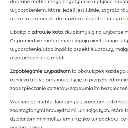
dobrane meble mogą negatywnie wpłynąć na samop
wyposażeniem, które, jeżeli jest śliskie, zagraża
może to prowadzić do urazów i niepotrzebnego
st
Dbając o
zdrowie kota
, skupiamy się na wyborze m
Odpowiednie meble zapobiegają niechcianym wy
wyposażenia. Stabilność to aspekt kluczowy, maj
przewrócenia się mebli.
Zapobieganie wypadkom
to obowiązek każdego o
oznacza troskę oraz inwestycję w przyszłe zdrowi
zabezpieczanie sprzętów zapewnia im bezpieczeń
Wybierając meble, kierujmy się zasadami solidności
zaokrąglonymi krawędziami, unikając tych, które 
działaniom minimalizujemy ryzyko wypadków, co u
naszym domu.