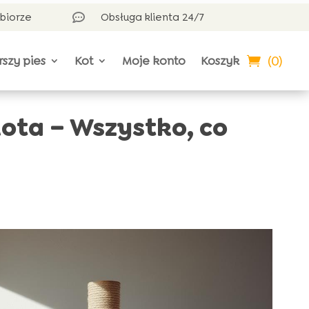
dbiorze
Obsługa klienta 24/7

(0)
rszy pies
Kot
Moje konto
Koszyk
ota – Wszystko, co