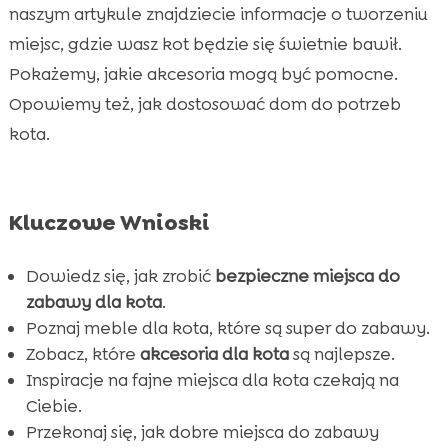
Akcesoria dla kota, które wspierają
naszym artykule znajdziecie informacje o tworzeniu

bezpieczną zabawę
miejsc, gdzie wasz kot będzie się świetnie bawił.
Bezpieczne miejsca do zabawy dla kota w
Pokażemy, jakie akcesoria mogą być pomocne.

domu
Opowiemy też, jak dostosować dom do potrzeb
Jak wybrać odpowiednie kocie meble do

kota.
zabawy?
Interaktywne zabawki jako klucz do

atrakcyjnych miejsc do zabawy
Kluczowe Wnioski
Wykorzystanie naturalnych kotów w kocich

aktywnościach domowych
Dowiedz się, jak zrobić
bezpieczne miejsca do
Bezpieczne miejsca do zabawy dla kota –
zabawy dla kota
.

Przegląd najlepszych rozwiązań
Poznaj meble dla kota, które są super do zabawy.
Jak stworzyć bezpieczne przestrzenie dla
Zobacz, które
akcesoria dla kota
są najlepsze.

kota?
Inspiracje na fajne miejsca dla kota czekają na
Ciebie.
Porady dotyczące bezpieczeństwa podczas

Przekonaj się, jak dobre miejsca do zabawy
zabawy kota