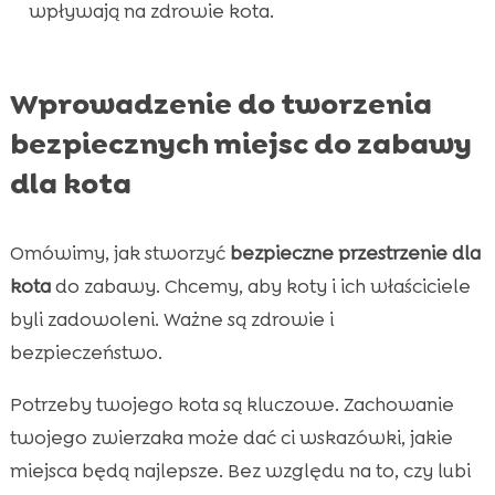
wpływają na zdrowie kota.
Przykłady udanych projektów przestrzeni dla

kota
Wpływ CricksyCat na zdrowie i

Wprowadzenie do tworzenia
bezpieczeństwo kota
bezpiecznych miejsc do zabawy
Dostosowanie przestrzeni zabawowych do

różnych charakterów kotów
dla kota
Jak włączyć CricksyCat do codziennych zajęć

kota
Omówimy, jak stworzyć
bezpieczne przestrzenie dla
Wniosek

kota
do zabawy. Chcemy, aby koty i ich właściciele
FAQ

byli zadowoleni. Ważne są zdrowie i
bezpieczeństwo.
Potrzeby twojego kota są kluczowe. Zachowanie
twojego zwierzaka może dać ci wskazówki, jakie
miejsca będą najlepsze. Bez względu na to, czy lubi