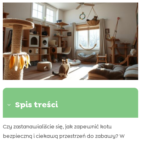
Spis treści
3
Czy zastanawialiście się, jak zapewnić kotu
Wprowadzenie do tworzenia bezpiecznych

miejsc do zabawy dla kota
bezpieczną i ciekawą przestrzeń do zabawy? W