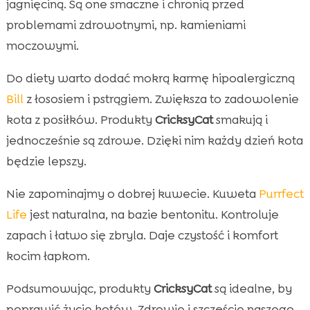
jagnięciną. Są one smaczne i chronią przed
problemami zdrowotnymi, np. kamieniami
moczowymi.
Do diety warto dodać mokrą karmę hipoalergiczną
Bill
z łososiem i pstrągiem. Zwiększa to zadowolenie
kota z posiłków. Produkty
CricksyCat
smakują i
jednocześnie są zdrowe. Dzięki nim każdy dzień kota
będzie lepszy.
Nie zapominajmy o dobrej kuwecie. Kuweta
Purrfect
Life
jest naturalna, na bazie bentonitu. Kontroluje
zapach i łatwo się zbryla. Daje czystość i komfort
kocim łapkom.
Podsumowując, produkty
CricksyCat
są idealne, by
poprawić życie kotów. Zdrowie i szczęście naszego