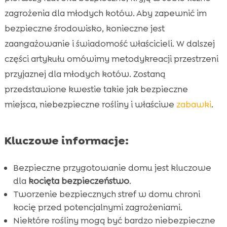
Rośliny, które mogą być niebezpieczne dla
zagrożenia dla młodych kotów. Aby zapewnić im

kociąt
bezpieczne środowisko, konieczne jest
Zabawki dla kociąt – jak wybrać bezpieczne?
zaangażowanie i świadomość właścicieli. W dalszej

Żywienie kociąt
części artykułu omówimy metodykreacji przestrzeni

CricksyCat produkty dla kociąt
przyjaznej dla młodych kotów. Zostaną

Ochrona przed toksynami i chemikaliami
przedstawione kwestie takie jak bezpieczne

domowymi
miejsca, niebezpieczne rośliny i właściwe
zabawki
.
Akcesoria dla kotów – co warto mieć?

Zabezpieczanie instalacji elektrycznych

Kluczowe informacje:
Ochrona kociąt przed upadkami

Zabezpieczanie przed małymi przedmiotami
Bezpieczne przygotowanie domu jest kluczowe

Zabezpieczenie przed meblami
dla
kocięta bezpieczeństwo
.

Tworzenie bezpiecznych stref w domu chroni
Szczepienia i wizyty u weterynarza

kocię przed potencjalnymi zagrożeniami.
Pierwsza pomoc dla kociąt

Niektóre rośliny mogą być bardzo niebezpieczne