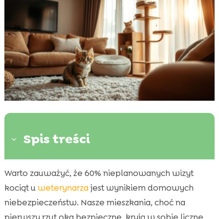
Spis treści
3
Warto zauważyć, że 60% nieplanowanych wizyt
Wprowadzenie do przygotowania domu dla

kocięcia
kociąt u
weterynarza
jest wynikiem domowych
Bezpieczne strefy w domu
niebezpieczeństw. Nasze mieszkania, choć na

Kocię bezpieczeństwo w domu
pierwszy rzut oka bezpieczne, kryją w sobie liczne
