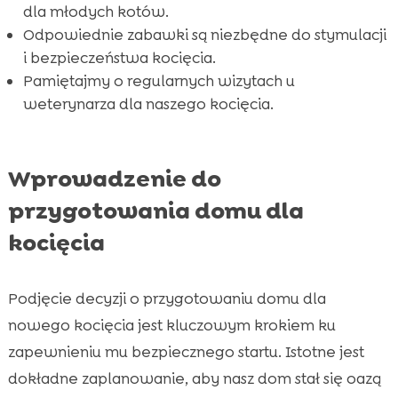
Adaptacja kocięcia w nowym otoczeniu

dla młodych kotów.
Wniosek

Odpowiednie zabawki są niezbędne do stymulacji
FAQ
i bezpieczeństwa kocięcia.

Pamiętajmy o regularnych wizytach u
weterynarza dla naszego kocięcia.
Wprowadzenie do
przygotowania domu dla
kocięcia
Podjęcie decyzji o przygotowaniu domu dla
nowego kocięcia jest kluczowym krokiem ku
zapewnieniu mu bezpiecznego startu. Istotne jest
dokładne zaplanowanie, aby nasz dom stał się oazą