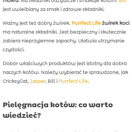
mokra
. Ma składniki odżywcze i smakuje kotom.
Bill
jest uwielbiany za smak i zdrowe składniki.
Ważny jest też dobry żwirek.
Purrfect Life
żwirek koci
ma naturalne składniki. Jest bezpieczny i skutecznie
zabiera nieprzyjemne zapachy. Ułatwia utrzymanie
czystości.
Dobór właściwych produktów jest istotny dla dobra
naszych kotów. Należy wybierać te sprawdzone, jak
CricksyCat,
Jasper
, Bill i
Purrfect Life
.
Pielęgnacja kotów: co warto
wiedzieć?