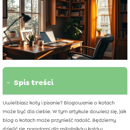
Spis treści
3
Uwielbiasz koty i pisanie? Blogowanie o kotach
Dlaczego warto pisać bloga o kotach?

może być dla ciebie. W tym artykule dowiesz się, jak
Jakie tematy poruszać na blogu o kotach?

blog o kotach może przynieść radość. Będziemy
Tworzenie wartościowych treści o kotach

dzielić się
poradami dla miłośników kotów
.
Jak zacząć blogowanie o kotach?
