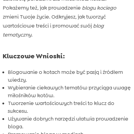
Pokażemy też, jak prowadzenie
blogu kociego
Narzędzia i oprogramowanie do blogowania

zmieni Twoje życie. Odkryjesz, jak tworzyć
Promowanie bloga w mediach

wartościowe treści i promować swój
blog
społecznościowych
tematyczny
.
Jak pisać angażujące artykuły?

Zarabianie na blogu o kotach

Zabezpieczenie bloga przed kradzieżą treści
Kluczowe Wnioski:

Blogowanie o kotach – jak wyróżnić się na

rynku?
Blogowanie o kotach może być pasją i źródłem
wiedzy.
Znaczenie SEO dla bloga o kotach

Wybieranie ciekawych tematów przyciąga uwagę
Inspiracje do pisania na blogu o kotach

miłośników kotów.
Relacja z innymi blogerami kociarskimi

Tworzenie wartościowych treści to klucz do
Posty gościnne i wywiady z ekspertami

sukcesu.
Recenzje produktów związanych z kotami
Używanie dobrych narzędzi ułatwia prowadzenie

bloga.
Pielęgnacja kotów: co warto wiedzieć?
