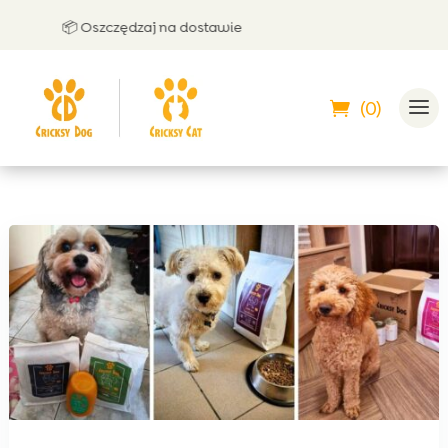
📦 Oszczędzaj na dostawie
🤝 Moż
(0)