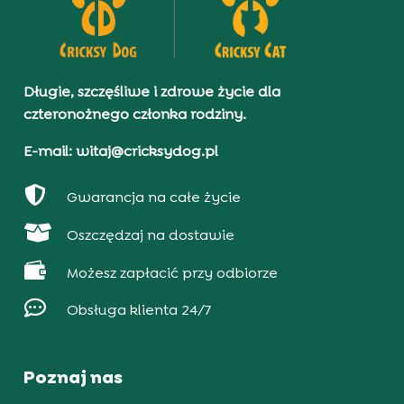
Długie, szczęśliwe i zdrowe życie dla
czteronożnego członka rodziny.
E-mail: witaj@cricksydog.pl

Gwarancja na całe życie

Oszczędzaj na dostawie

Możesz zapłacić przy odbiorze

Obsługa klienta 24/7
Poznaj nas