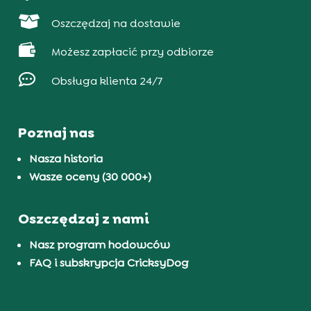

Oszczędzaj na dostawie

Możesz zapłacić przy odbiorze

Obsługa klienta 24/7
Poznaj nas
Nasza historia
Wasze oceny (30 000+)
Oszczędzaj z nami
Nasz program hodowców
FAQ i subskrypcja CricksyDog