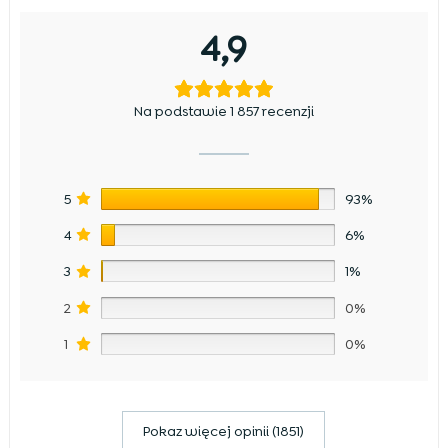
4,9
Na podstawie 1 857 recenzji
5
93%
4
6%
3
1%
2
0%
1
0%
Pokaz więcej opinii (1851)