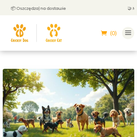
 Oszczędzaj na dostawie
🤝 Możesz z
(0)