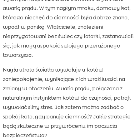
Przerwa w dostawie prądu a kot jesienią
awarią prądu. W tym nagłym mroku, domowy kot,

którego niechęć do ciemności była dobrze znana,
Zastosowanie bezpiecznych zapachów

wpadł w panikę. Właściciele, znalezieni
Utrzymywanie rutyny

nieprzygotowani bez świec czy latarki, zastanawiali
Gry i zabawy w ciemności

się, jak mogą uspokoić swojego przerażonego
Korzystanie z białego szumu

towarzysza.
Wpływ naszego zachowania na kota

Zapewnienie odpowiedniego jedzenia

Nagła utrata światła wywołuje u kotów
Utrzymanie czystości kuwety

zaniepokojenie, wynikające z ich wrażliwości na
Monitorowanie zdrowia kota

zmiany w otoczeniu. Awaria prądu, połączona z
Kontakt z weterynarzem

naturalnym instynktem kotów do czujności, potrafi
Przygotowanie awaryjnej torby dla kota

wywołać silny stres. Jak zatem można zadbać o
Technologie wspierające właścicieli zwierząt

spokój kota, gdy panuje ciemność? Jakie strategie
podczas przerw w dostawie prądu
będą skuteczne w przywróceniu im poczucia
Wniosek

bezpieczeństwa?