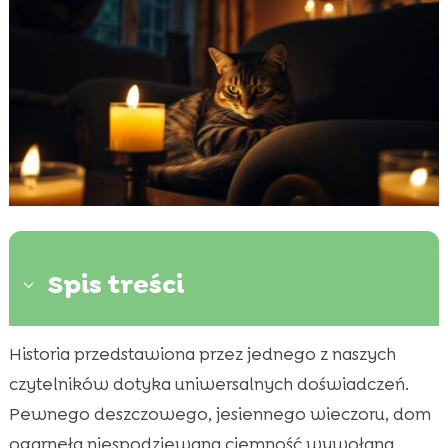
Spis treści
3
Historia przedstawiona przez jednego z naszych
Zrozumienie strachu kota przed ciemnością

czytelników dotyka uniwersalnych doświadczeń.
Przygotowanie na awarię prądu

Pewnego deszczowego, jesiennego wieczoru, dom
Stworzenie bezpiecznego schronienia dla

kota
ogarnęła niespodziewana ciemność wywołana