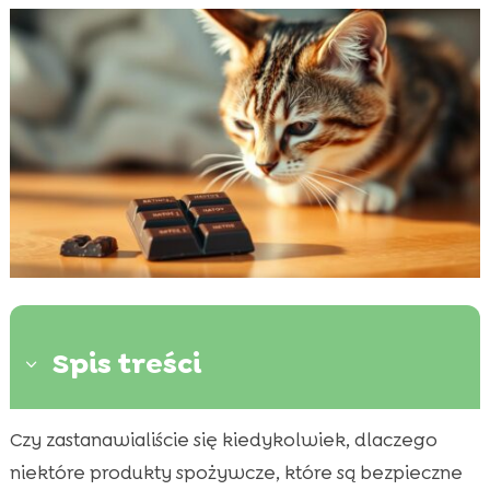
Spis treści
3
Czy zastanawialiście się kiedykolwiek, dlaczego
Dlaczego koty nie powinny jeść czekolady

niektóre produkty spożywcze, które są bezpieczne
Rodzaje czekolady a zagrożenia dla zdrowia
