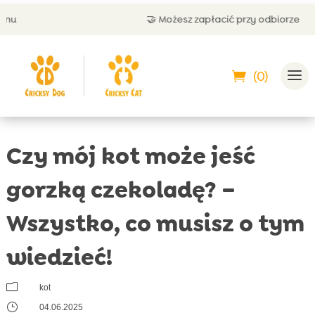
🤝 Możesz zapłacić przy odbiorze
(0)
Czy mój kot może jeść
gorzką czekoladę? –
Wszystko, co musisz o tym
wiedzieć!
m
kot
}
04.06.2025