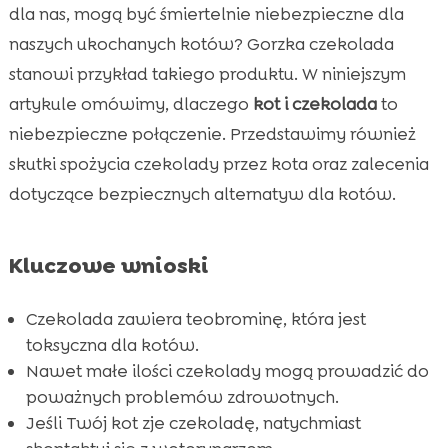
kota
dla nas, mogą być śmiertelnie niebezpieczne dla
Co robić, jeśli kot zje czekoladę
naszych ukochanych kotów? Gorzka czekolada

Alternatywy dla czekolady – bezpieczne
stanowi przykład takiego produktu. W niniejszym

smakołyki dla kota
artykule omówimy, dlaczego
kot i czekolada
to
Dlaczego koty są przyciągane do czekolady
niebezpieczne połączenie. Przedstawimy również

Czy biała czekolada jest równie szkodliwa dla
skutki spożycia czekolady przez kota oraz zalecenia

kotów
dotyczące bezpiecznych alternatyw dla kotów.
Jak przechowywać czekoladę w domu z

kotem
Kluczowe wnioski
Utrzymywanie zdrowej diety dla kota

Znaczenie regularnych wizyt u weterynarza

Czekolada zawiera teobrominę, która jest
CricksyCat – idealny wybór dla każdego kota

toksyczna dla kotów.
Program pierwszej pomocy dla kotów
Nawet małe ilości czekolady mogą prowadzić do

poważnych problemów zdrowotnych.
Koty a chemikalia w domu

Jeśli Twój kot zje czekoladę, natychmiast
Kot ciemna czekolada – największe ryzyko
