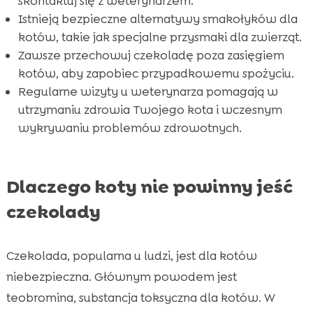
skontaktuj się z weterynarzem.
spożycia
Istnieją bezpieczne alternatywy smakołyków dla
Wniosek

kotów, takie jak specjalne przysmaki dla zwierząt.
FAQ

Zawsze przechowuj czekoladę poza zasięgiem
kotów, aby zapobiec przypadkowemu spożyciu.
Regularne wizyty u weterynarza pomagają w
utrzymaniu zdrowia Twojego kota i wczesnym
wykrywaniu problemów zdrowotnych.
Dlaczego koty nie powinny jeść
czekolady
Czekolada, popularna u ludzi, jest dla kotów
niebezpieczna. Głównym powodem jest
teobromina, substancja toksyczna dla kotów. W