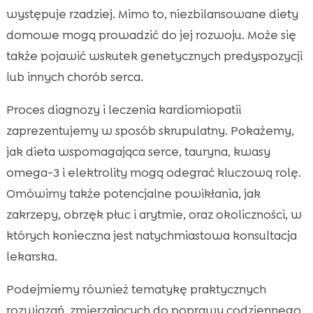
mokra karma z łososiem i pstrągiem
występuje rzadziej. Mimo to, niezbilansowane diety
domowe mogą prowadzić do jej rozwoju. Może się
Higiena i komfort w domu: żwirek Purrfect

Life dla kotów z chorobami serca
także pojawić wskutek genetycznych predyspozycji
Powikłania DCM: zakrzepy, obrzęk płuc,
lub innych chorób serca.

arytmie
Proces diagnozy i leczenia kardiomiopatii
Rokowanie i długość życia kotów z DCM

zaprezentujemy w sposób skrupulatny. Pokażemy,
Profilaktyka: jak zmniejszyć ryzyko DCM u

jak dieta wspomagająca serce, tauryna, kwasy
naszego kota
omega-3 i elektrolity mogą odegrać kluczową rolę.
Kiedy iść do weterynarza: czerwone flagi,

Omówimy także potencjalne powikłania, jak
których nie ignorujemy
zakrzepy, obrzęk płuc i arytmie, oraz okoliczności, w
Wniosek

których konieczna jest natychmiastowa konsultacja
FAQ

lekarska.
Podejmiemy również tematykę praktycznych
rozwiązań, zmierzających do poprawy codziennego