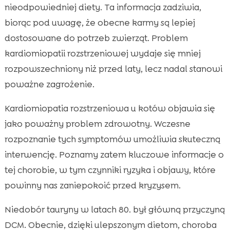
DCM (kardiomiopatia rozstrzeniowa) u kota
nieodpowiedniej diety. Ta informacja zadziwia,

Najczęstsze przyczyny i czzniki ryzyka DCM u
biorąc pod uwagę, że obecne karmy są lepiej

kotów
dostosowane do potrzeb zwierząt. Problem
Wczesne objawy DCM, które powinniśmy
kardiomiopatii rozstrzeniowej wydaje się mniej

rozpoznać
rozpowszechniony niż przed laty, lecz nadal stanowi
Diagnostyka: jak weterynarz potwierdza DCM

poważne zagrożenie.
u kota
Kardiomiopatia rozstrzeniowa u kotów objawia się
Leczenie farmakologiczne i wsparcie w ostrej

niewydolności serca
jako poważny problem zdrowotny. Wczesne
Opieka długoterminowa nad kotem z DCM w
rozpoznanie tych symptomów umożliwia skuteczną

domu
interwencję. Poznamy zatem kluczowe informacje o
Żywienie wspierające serce: tauryna, kwasy
tej chorobie, w tym czynniki ryzyka i objawy, które

omega-3 i elektrolity
powinny nas zaniepokoić przed kryzysem.
Naturalna integracja diety: karma CricksyCat i

Niedobór tauryny w latach 80. był główną przyczyną
wsparcie profilaktyczne
DCM. Obecnie, dzięki ulepszonym dietom, choroba
Bilans mokrej diety: Bill – hipoalergiczna
