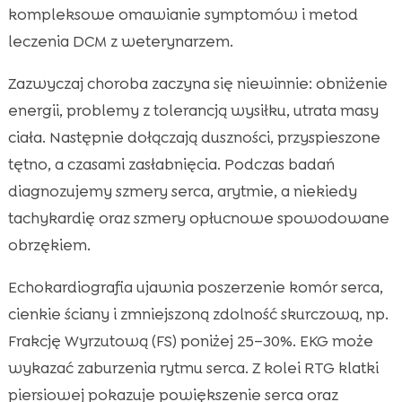
kompleksowe omawianie symptomów i metod
leczenia DCM z weterynarzem.
Zazwyczaj choroba zaczyna się niewinnie: obniżenie
energii, problemy z tolerancją wysiłku, utrata masy
ciała. Następnie dołączają duszności, przyspieszone
tętno, a czasami zasłabnięcia. Podczas badań
diagnozujemy szmery serca, arytmie, a niekiedy
tachykardię oraz szmery opłucnowe spowodowane
obrzękiem.
Echokardiografia ujawnia poszerzenie komór serca,
cienkie ściany i zmniejszoną zdolność skurczową, np.
Frakcję Wyrzutową (FS) poniżej 25–30%. EKG może
wykazać zaburzenia rytmu serca. Z kolei RTG klatki
piersiowej pokazuje powiększenie serca oraz