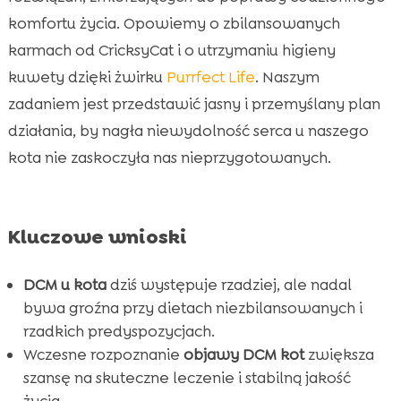
komfortu życia. Opowiemy o zbilansowanych
karmach od CricksyCat i o utrzymaniu higieny
kuwety dzięki żwirku
Purrfect Life
. Naszym
zadaniem jest przedstawić jasny i przemyślany plan
działania, by nagła niewydolność serca u naszego
kota nie zaskoczyła nas nieprzygotowanych.
Kluczowe wnioski
DCM u kota
dziś występuje rzadziej, ale nadal
bywa groźna przy dietach niezbilansowanych i
rzadkich predyspozycjach.
Wczesne rozpoznanie
objawy DCM kot
zwiększa
szansę na skuteczne leczenie i stabilną jakość
życia.