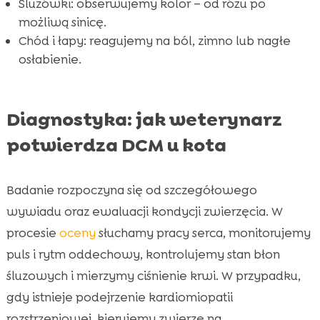
Śluzówki: obserwujemy kolor – od różu po
możliwą sinicę.
Chód i łapy: reagujemy na ból, zimno lub nagłe
osłabienie.
Diagnostyka: jak weterynarz
potwierdza DCM u kota
Badanie rozpoczyna się od szczegółowego
wywiadu oraz ewaluacji kondycji zwierzęcia. W
procesie
oceny
słuchamy pracy serca, monitorujemy
puls i rytm oddechowy, kontrolujemy stan błon
śluzowych i mierzymy ciśnienie krwi. W przypadku,
gdy istnieje podejrzenie kardiomiopatii
rozstrzeniowej, kierujemy zwierzę na