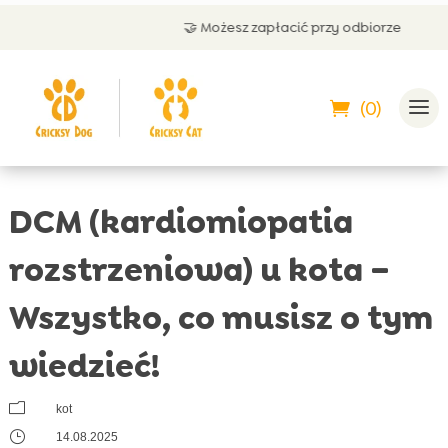
🤝 Możesz zapłacić przy odbiorze
(0)
DCM (kardiomiopatia
rozstrzeniowa) u kota –
Wszystko, co musisz o tym
wiedzieć!
m
kot
}
14.08.2025