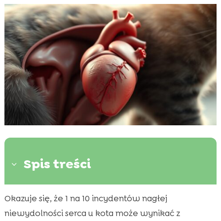
Spis treści
3
Okazuje się, że 1 na 10 incydentów nagłej
Co to jest kardiomiopatia rozstrzeniowa u

kota i dlaczego jest groźna
niewydolności serca u kota może wynikać z