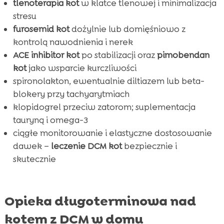
tlenoterapia kot
w klatce tlenowej i minimalizacja
stresu
furosemid kot
dożylnie lub domięśniowo z
kontrolą nawodnienia i nerek
ACE inhibitor kot
po stabilizacji oraz
pimobendan
kot
jako wsparcie kurczliwości
spironolakton, ewentualnie diltiazem lub beta-
blokery przy tachyarytmiach
klopidogrel przeciw zatorom; suplementacja
tauryną i omega-3
ciągłe monitorowanie i elastyczne dostosowanie
dawek –
leczenie DCM kot
bezpiecznie i
skutecznie
Opieka długoterminowa nad
kotem z DCM w domu