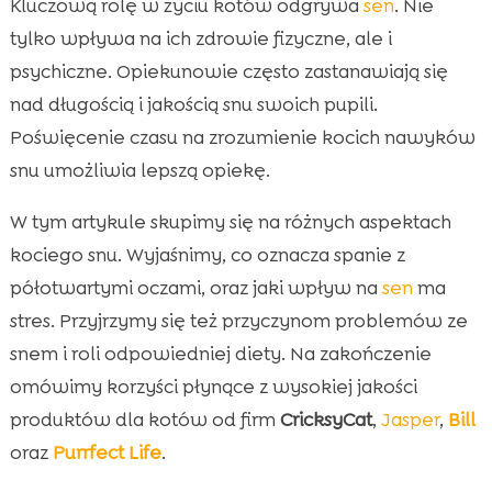
Kluczową rolę w życiu kotów odgrywa
sen
. Nie
tylko wpływa na ich zdrowie fizyczne, ale i
psychiczne. Opiekunowie często zastanawiają się
nad długością i jakością snu swoich pupili.
Poświęcenie czasu na zrozumienie kocich nawyków
snu umożliwia lepszą opiekę.
W tym artykule skupimy się na różnych aspektach
kociego snu. Wyjaśnimy, co oznacza spanie z
półotwartymi oczami, oraz jaki wpływ na
sen
ma
stres. Przyjrzymy się też przyczynom problemów ze
snem i roli odpowiedniej diety. Na zakończenie
omówimy korzyści płynące z wysokiej jakości
produktów dla kotów od firm
CricksyCat
,
Jasper
,
Bill
oraz
Purrfect Life
.