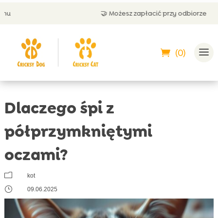
🤝 Możesz zapłacić przy odbiorze
(0)
Dlaczego śpi z
półprzymkniętymi
oczami?
m
kot
}
09.06.2025