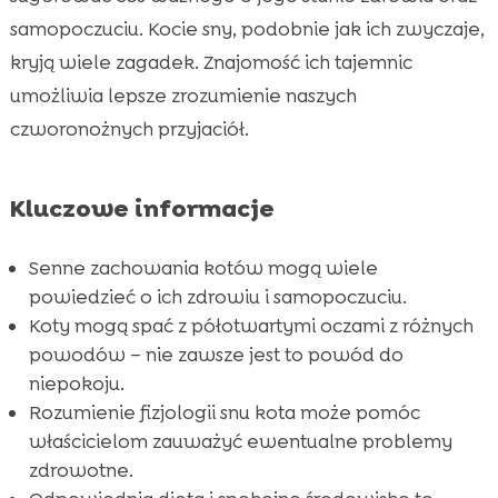
Znaczenie snu dla zdrowia kota
samopoczuciu. Kocie sny, podobnie jak ich zwyczaje,

kryją wiele zagadek. Znajomość ich tajemnic
Stres i jego wpływ na sen kotów

umożliwia lepsze zrozumienie naszych
Rozpoznawanie problemów zdrowotnych

związanych ze snem
czworonożnych przyjaciół.
Znaczenie odpowiedniej diety

Korzyści z CricksyCat cat food

Kluczowe informacje
Jasper sucha karma dla kota

Bill mokra karma dla kota
Senne zachowania kotów mogą wiele

powiedzieć o ich zdrowiu i samopoczuciu.
Purrfect Life – idealny żwirek dla Twojego

Koty mogą spać z półotwartymi oczami z różnych
kota
powodów – nie zawsze jest to powód do
Jak odpowiednia pielęgnacja wpływa na sen

niepokoju.
kota
Rozumienie fizjologii snu kota może pomóc
Wspólne życie z kotem: wskazówki i rady

właścicielom zauważyć ewentualne problemy
Wniosek

zdrowotne.
FAQ
