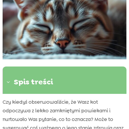
Spis treści
3
Czy kiedyś obserwowaliście, że Wasz kot
Wprowadzenie

odpoczywa z lekko zamkniętymi powiekami i
Fizjologia snu kotów

nurtowało Was pytanie, co to oznacza? Może to
Kot śpi z półotwartymi oczami – co to

oznacza?
sugerować coś ważnego o jego stanie zdrowia oraz