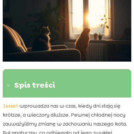
Spis treści
3
Jesień
wprowadza nas w czas, kiedy dni stają się
Dlaczego koty potrzebują czasu na adaptację

do zmroku?
krótsze, a wieczory dłuższe. Pewnej chłodnej nocy
Jak zmiana pór roku wpływa na kocie
zauważyliśmy zmianę w zachowaniu naszego kota.

zachowanie?
Był apatyczny, co odbiegało od jego zwykłej