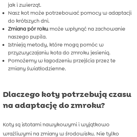
wieczory
jak i zwierząt.
Nasz kot może potrzebować pomocy w adaptacji
Stworzenie spokojnego środowiska dla kota

do krótszych dni.
Jak efektywnie korzystać z miejsca do spania

Zmiana pór roku
może wpłynąć na zachowanie
kota?
naszego pupila.
Korzyści ze spacerów dla kotów w

Istnieją metody, które mogą pomóc w
chłodniejszych miesiącach
przyzwyczajaniu kota do zmroku jesienią.
Wniosek

Pomożemy w łagodzeniu przejścia przez te
FAQ
zmiany światłodzienne.

Dlaczego koty potrzebują czasu
na adaptację do zmroku?
Koty są istotami nawykowymi i wyjątkowo
wrażliwymi na zmiany w środowisku. Nie tylko