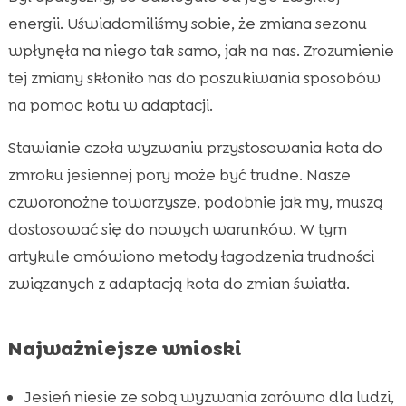
Znaczenie rutyny w życiu kota
energii. Uświadomiliśmy sobie, że zmiana sezonu

Jak przygotować dom na wcześniejsze
wpłynęła na niego tak samo, jak na nas. Zrozumienie

zapadanie zmroku?
tej zmiany skłoniło nas do poszukiwania sposobów
Wprowadzenie dodatkowych źródeł światła

na pomoc kotu w adaptacji.
Wzbogacenie środowiska kotów

Stawianie czoła wyzwaniu przystosowania kota do
Przyzwyczajanie kota do zmroku jesienią

zmroku jesiennej pory może być trudne. Nasze
Zastosowanie CricksyCat dla lepszego

czworonożne towarzysze, podobnie jak my, muszą
samopoczucia kota
dostosować się do nowych warunków. W tym
Purrfect Life – idealne podłoże dla kota

artykule omówiono metody łagodzenia trudności
Monitorowanie zdrowia kota podczas zmiany

związanych z adaptacją kota do zmian światła.
pór roku
Techniki relaksacyjne dla kotów

Wpływ diety na kocie zdrowie w okresie
Najważniejsze wnioski

jesieni
Zabawki mentalne dla kotów na długie
Jesień niesie ze sobą wyzwania zarówno dla ludzi,
