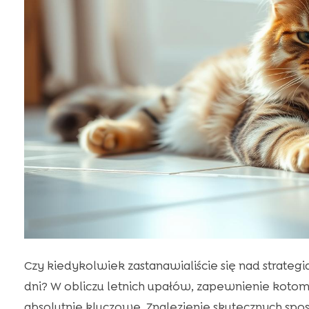
Czy kiedykolwiek zastanawialiście się nad strate
dni? W obliczu letnich upałów, zapewnienie koto
absolutnie kluczowe. Znalezienie skutecznych sp