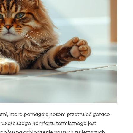
giami, które pomagają kotom przetrwać gorące
m właściwego komfortu termicznego jest
osobów na ochłodzenie naszych zwierzęcych