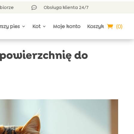
dbiorze
Obsługa klienta 24/7

(0)
rszy pies
Kot
Moje konto
Koszyk
powierzchnię do