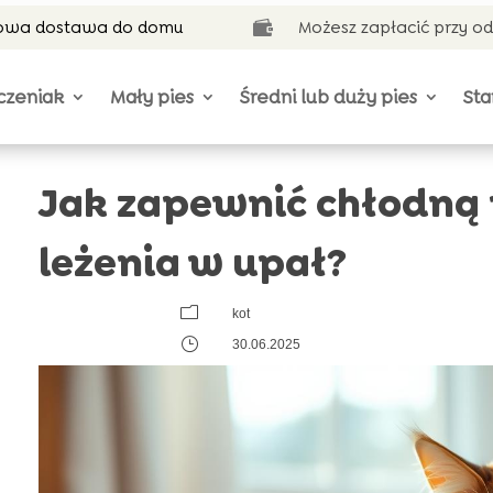
wa dostawa do domu
Możesz zapłacić przy o

czeniak
Mały pies
Średni lub duży pies
Sta
Jak zapewnić chłodną 
leżenia w upał?
m
kot
}
30.06.2025