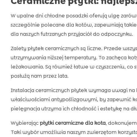
Ceramiczne płytki: najleps
W upalne dni chłodne posadzki oferują ulgę zarówn
szczególnie polecane dla kotów, zapewniają takie
dla naszych futrzanych przyjaciół do odpoczynku.
Zalety płytek ceramicznych są liczne. Przede wszy
utrzymywania niższej temperatury. To zachęca kot
leżakowania. Są również łatwe w czyszczeniu, co sp
posłużą nam przez lata.
Instalacja ceramicznych płytek wymaga uwagi na k
właściwościami antypoślizgowymi, by zapewnić k
pielęgnacja utrzyma ich chłodność i estetykę na dłu
Wybierając
płytki ceramiczne dla kota
, dokonujem
Taki wybór umożliwia naszym zwierzętom korzystan