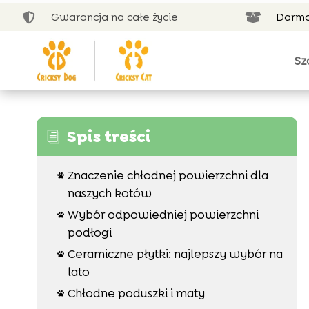
Gwarancja na całe życie
Darmo


Sz
Spis treści
i
Znaczenie chłodnej powierzchni dla

naszych kotów
Wybór odpowiedniej powierzchni

podłogi
Ceramiczne płytki: najlepszy wybór na

lato
Chłodne poduszki i maty
