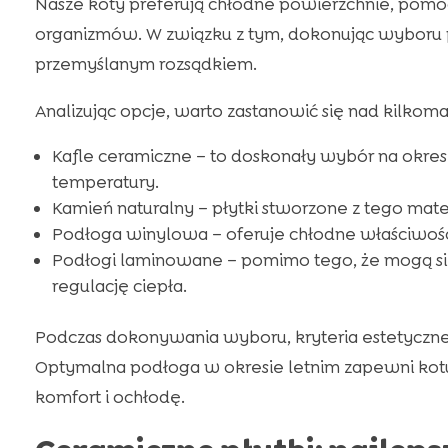
Nasze koty preferują chłodne powierzchnie, pom
organizmów. W związku z tym, dokonując wyboru p
przemyślanym rozsądkiem.
Analizując opcje, warto zastanowić się nad kilkom
Kafle ceramiczne – to doskonały wybór na okres 
temperatury.
Kamień naturalny – płytki stworzone z tego mate
Podłoga winylowa – oferuje chłodne właściwości
Podłogi laminowane – pomimo tego, że mogą się
regulację ciepła.
Podczas dokonywania wyboru, kryteria estetyczne są
Optymalna podłoga w okresie letnim zapewni kotu 
komfort i ochłodę.