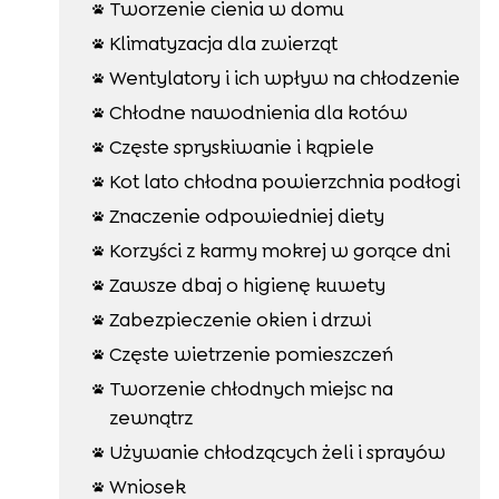
Tworzenie cienia w domu

Klimatyzacja dla zwierząt

Wentylatory i ich wpływ na chłodzenie

Chłodne nawodnienia dla kotów

Częste spryskiwanie i kąpiele

Kot lato chłodna powierzchnia podłogi

Znaczenie odpowiedniej diety

Korzyści z karmy mokrej w gorące dni

Zawsze dbaj o higienę kuwety

Zabezpieczenie okien i drzwi

Częste wietrzenie pomieszczeń

Tworzenie chłodnych miejsc na

zewnątrz
Używanie chłodzących żeli i sprayów

Wniosek
