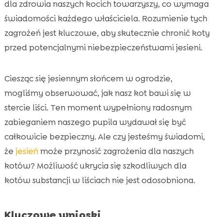
Zatrucia toksycznymi substancjami
dla zdrowia naszych kocich towarzyszy, co wymaga

Ukryte zagrożenia w stertach liści
świadomości każdego właściciela. Rozumienie tych

Jak zabezpieczyć ogród przed
zagrożeń jest kluczowe, aby skutecznie chronić koty

niebezpieczeństwami dla kota?
przed potencjalnymi niebezpieczeństwami jesieni.
Znaczenie regularnego sprzątania liści

Alternatywne sposoby ochrony kota

Ciesząc się jesiennym słońcem w ogrodzie,
Produkty CricksyCat: Idealne dla kotów

mogliśmy obserwować, jak nasz kot bawi się w
Jakie symptomy wskazują na to, że kot jest

stercie liści. Ten moment wypełniony radosnym
chory od kontaktu z liśćmi?
zabieganiem naszego pupila wydawał się być
Co zrobić, jeśli podejrzewamy, że kot jest

całkowicie bezpieczny. Ale czy jesteśmy świadomi,
zatruty?
że
jesień
może przynosić zagrożenia dla naszych
Znaczenie odpowiedniej diety dla zdrowia

kotów? Możliwość ukrycia się szkodliwych dla
kota
kotów substancji w liściach nie jest odosobniona.
Wniosek

FAQ

Kluczowe wnioski