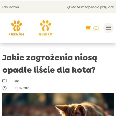
🤝 Możesz zapłacić przy odbiorze
(0)
Jakie zagrożenia niosą
opadłe liście dla kota?
m
kot
}
31.07.2025