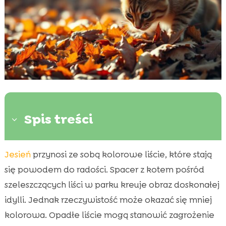
Spis treści
3
Jesień
przynosi ze sobą kolorowe liście, które stają
Dlaczego opadłe liście mogą być

niebezpieczne dla kota?
się powodem do radości. Spacer z kotem pośród
Jakie rodzaje liści są najbardziej
szeleszczących liści w parku kreuje obraz doskonałej

niebezpieczne?
idylli. Jednak rzeczywistość może okazać się mniej
Niebezpieczeństwo liści dla kota jesienią
kolorowa. Opadłe liście mogą stanowić zagrożenie
