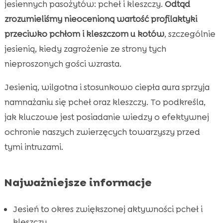
kleszczami
jesiennych pasożytów: pcheł i kleszczy.
Odtąd
Skuteczne środki farmakologiczne
zrozumieliśmy nieocenioną wartość profilaktyki

Jakie zagrożenia niosą ze sobą pchły?
przeciwko pchłom i kleszczom u kotów
, szczególnie

Jakie zagrożenia niosą ze sobą kleszcze?
jesienią, kiedy zagrożenie ze strony tych

Regularne przeglądy zdrowia kota
nieproszonych gości wzrasta.

Znaczenie prawidłowej diety dla zdrowia

Jesienią, wilgotna i stosunkowo ciepła aura sprzyja
kota
namnażaniu się pcheł oraz kleszczy. To podkreśla,
Wybierz odpowiednią ściółkę dla kota

jak kluczowe jest posiadanie wiedzy o efektywnej
Jakie objawy powinny nas zaniepokoić?

ochronie naszych zwierzęcych towarzyszy przed
Pierwsze kroki po ugryzieniu kleszcza

tymi intruzami.
Jak zabezpieczyć dom przed pchłami i

kleszczami?
Najważniejsze informacje
pchły i kleszcze u kota jesienią

Wniosek

Jesień to okres zwiększonej aktywności pcheł i
FAQ

kleszczy.