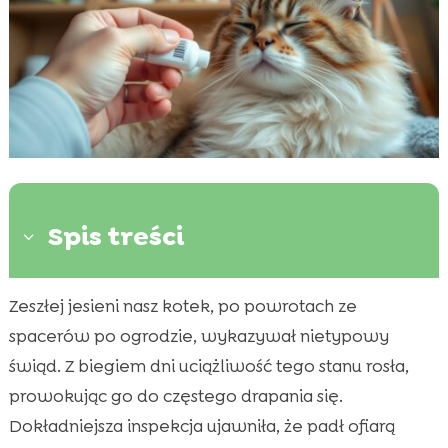
Spis treści
3
Zeszłej jesieni nasz kotek, po powrotach ze
Dlaczego jesień jest szczególnie ryzykowna

dla kotów?
spacerów po ogrodzie, wykazywał nietypowy
Jak rozpoznać pchły u kota?
świąd. Z biegiem dni uciążliwość tego stanu rosła,

Jak rozpoznać kleszcze u kota?
prowokując go do częstego drapania się.

Naturalne metody ochrony przed pchłami i
Dokładniejsza inspekcja ujawniła, że padł ofiarą
