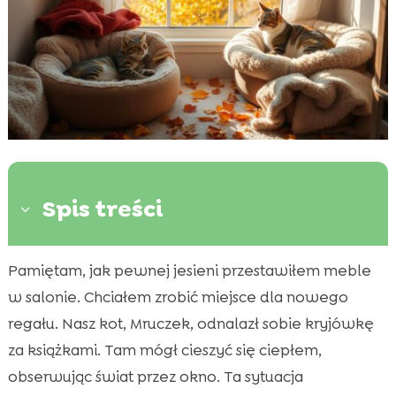
Spis treści
3
Pamiętam, jak pewnej jesieni przestawiłem meble
Przytulne kąty – jak je znaleźć?

w salonie. Chciałem zrobić miejsce dla nowego
Ulubione miejsce kota jesienią

regału. Nasz kot, Mruczek, odnalazł sobie kryjówkę
Znaczenie miekkich powierzchni i poduszek

za książkami. Tam mógł cieszyć się ciepłem,
Znajdowanie ciepłych i słonecznych miejsc w

domu
obserwując świat przez okno. Ta sytuacja