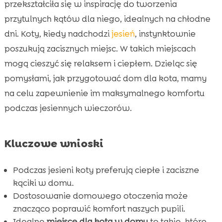
przekształciła się w inspirację do tworzenia
Kocyki i poduchy – ulubione schronienia

kotów
przytulnych kątów dla niego, idealnych na chłodne
Półki i wysoko położone miejsca
dni. Koty, kiedy nadchodzi
jesień
, instynktownie

Okna z widokiem na świat zewnętrzny
poszukują zacisznych miejsc. W takich miejscach

Zabawki i gry – jak zachęcić kota do
mogą cieszyć się relaksem i ciepłem. Dzieląc się

aktywności jesienią?
pomysłami, jak przygotować dom dla kota, mamy
Wprowadzenie komfortowych zakątków do
na celu zapewnienie im maksymalnego komfortu

każdego pomieszczenia
podczas jesiennych wieczorów.
Zachowanie czystości i porządku – klucz do

kociego spokoju
Kluczowe wnioski
CricksyCat – idealny wybór dla każdego kota

Purrfect Life – naturalne i skuteczne żwirek

Podczas jesieni koty preferują ciepłe i zaciszne
dla kota
kąciki w domu.
Jak zmieniają się preferencje kotów w

Dostosowanie domowego otoczenia może
chłodniejsze dni?
znacząco poprawić komfort naszych pupili.
Wniosek
Idealne
miejsce dla kota w domu
to takie, które
