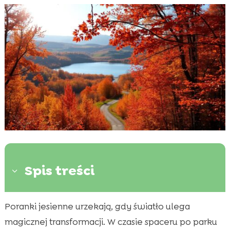
Spis treści
3
Poranki jesienne urzekają, gdy światło ulega
Wprowadzenie do jesiennej fotografii

magicznej transformacji. W czasie spaceru po parku
Zrozumienie naturalnego światła
