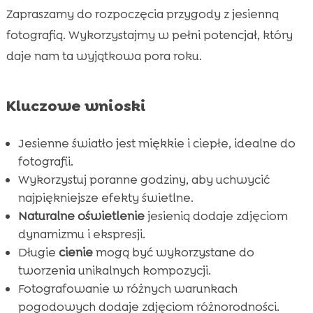
światła
Zapraszamy do rozpoczęcia przygody z jesienną
Jak poprawić kompozycję w jesiennych
fotografią. Wykorzystajmy w pełni potencjał, który

zdjęciach
daje nam ta wyjątkowa pora roku.
Znaczenie detali w jesiennych fotografiach

Wniosek

Kluczowe wnioski
FAQ

Jesienne światło jest miękkie i ciepłe, idealne do
fotografii.
Wykorzystuj poranne godziny, aby uchwycić
najpiękniejsze efekty świetlne.
Naturalne oświetlenie
jesienią dodaje zdjęciom
dynamizmu i ekspresji.
Długie
cienie
mogą być wykorzystane do
tworzenia unikalnych kompozycji.
Fotografowanie w różnych warunkach
pogodowych dodaje zdjęciom różnorodności.