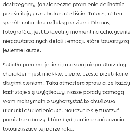
dostrzegamy, jak słoneczne promienie delikatnie
Najlepsze godziny na fotografowanie jesienią

prześwitują przez kolorowe liście. Tworzą w ten
Wykorzystanie cieni w fotografii jesiennej

sposób naturalne refleksy na ziemi. Dla nas,
Jak uchwycić jesienne kolory

fotografów, jest to idealny moment na uchwycenie
Przydatne akcesoria fotograficzne na jesień

niepowtarzalnych detali i emocji, które towarzyszą
Fotografowanie w różnorodnych warunkach

jesiennej aurze.
pogodowych
Fotografowanie kota jesienią

Światło poranne jesienią ma swój niepowtarzalny
Tworzenie portretów w naturalnym świetle

charakter – jest miękkie, ciepłe, często przetykane
Wpływ tła na jakość zdjęć jesienią

długimi cieniami. Taka atmosfera sprawia, że każdy
Zachowanie bezpieczeństwa podczas

kadr staje się wyjątkowy. Nasze porady pomogą
fotografowania na świeżym powietrzu
Wam maksymalnie wykorzystać te chwilowe
CricksyCat – idealny wybór dla Twojego kota

warunki oświetleniowe. Nauczycie się tworzyć
Inspirujące miejsca do fotografowania

pamiętne obrazy, które będą uwieczniać uczucia
jesienią w Polsce
towarzyszące tej porze roku.
Obróbka zdjęć z wykorzystaniem naturalnego
