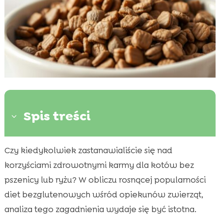
Spis treści
3
Czy kiedykolwiek zastanawialiście się nad
Dlaczego warto rozważyć karmę bez

pszenicy lub ryżu dla kota?
korzyściami zdrowotnymi karmy dla kotów bez
Alergie pokarmowe u kotów
pszenicy lub ryżu? W obliczu rosnącej popularności

Jakie są alternatywy dla karm zawierających
diet bezglutenowych wśród opiekunów zwierząt,

pszenicę i ryż?
analiza tego zagadnienia wydaje się być istotna.