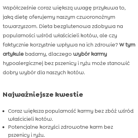
Karma dla kota bez ryżu – zalety

Współcześnie coraz większą uwagę przykuwa to,
Popularne składniki zastępujące pszenicę i ryż

jaką dietę oferujemy naszym czworonożnym
w karmie
towarzyszom. Dieta bezglutenowa zdobywa na
Jak wybrać odpowiednią karmę dla kota bez

popularności wśród właścicieli kotów, ale czy
pszenicy i ryżu?
faktycznie korzystnie wpływa na ich zdrowie?
W tym
Karma bez zbóż – co to znaczy?

artykule
badamy, dlaczego
wybór karmy
Marki oferujące karmę bez pszenicy i ryżu

hypoalergicznej bez pszenicy i ryżu może stanowić
CricksyCat – doskonały wybór dla kota

dobry wybór dla naszych kotów.
Jasper – sucha karma dla kota

Bill – mokra karma dla kota

Najważniejsze kwestie
Purrfect Life – idealny żwirek dla kota

Czy karma bez pszenicy i ryżu jest

Coraz większa popularność karmy bez zbóż wśród
odpowiednia dla każdego kota?
właścicieli kotów.
Podsumowanie korzyści karmy bez pszenicy i

Potencjalne korzyści zdrowotne karm bez
ryżu
pszenicy i ryżu.
Wniosek
