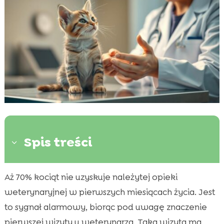
Spis treści
3
Aż 70% kociąt nie uzyskuje należytej opieki
Dlaczego wizyta u weterynarza jest ważna?

weterynaryjnej w pierwszych miesiącach życia. Jest
Optymalny wiek na pierwszą wizytę

to sygnał alarmowy, biorąc pod uwagę znaczenie
Kocię pierwsza wizyta u weterynarza

pierwszej wizyty u weterynarza. Taka wizyta ma
Jak wygląda pierwsza wizyta u weterynarza?
