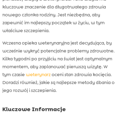
kluczowe znaczenie dla długotrwałego zdrowia
Przygotowanie do wizyty

nowego członka rodziny. Jest niezbędna, aby
Jak transportować kocię?

zapewnić im najlepszy początek w życiu, w tym
Co robić po pierwszej wizycie?

właściwe szczepienia.
Znaczenie diety dla zdrowia kota

Wybór najlepszej karmy dla kocięcia

Wczesna opieka weterynaryjna jest decydująca, by
Korzyści z CricksyCat

wcześnie wykryć potencjalne problemy zdrowotne.
Jasper sucha karma dla kotów

Kilka tygodni po przyjściu na świat jest optymalnym
Bill mokra karma – idealne uzupełnienie diety
momentem, aby zaplanować pierwszą wizytę. W

Znaczenie odpowiedniej ściółki
tym czasie
weterynarz
oceni stan zdrowia kocięcia.

Purrfect Life żwirek dla kota
Doradzi również, jakie są najlepsze metody dbania o

Monitorowanie zdrowia kota na co dzień
jego rozwój i szczepienia.

Najczęstsze problem zdrowotne kotów

Wniosek

Kluczowe Informacje
FAQ
