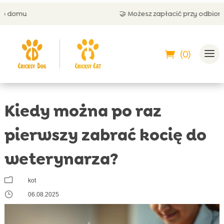
🤝 Możesz zapłacić przy odbiorze
(0)
Kiedy można po raz
pierwszy zabrać kocię do
weterynarza?
m
kot
}
06.08.2025