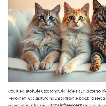
Czy kiedykolwiek zastanawialiście się, dlaczego n
Fenomen kociarstwa na Instagramie podbija serca 
odkryjemy, dlaczego
koty influencerzy
są tak uwie