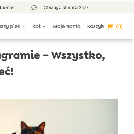
dbiorze
Obsługa klienta 24/7

(0)
rszy pies
Kot
Moje konto
Koszyk
agramie – Wszystko,
eć!