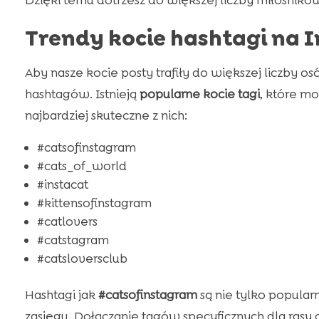
Dzięki temu dotrzesz do większej liczby miłośnik
Trendy kocie hashtagi na 
Aby nasze kocie posty trafiły do większej liczby 
hashtagów. Istnieją
popularne kocie tagi
, które m
najbardziej skuteczne z nich:
#catsofinstagram
#cats_of_world
#instacat
#kittensofinstagram
#catlovers
#catstagram
#catsloversclub
Hashtagi jak
#catsofinstagram
są nie tylko popular
zasięgu. Dołączanie tagów specyficznych dla rasy