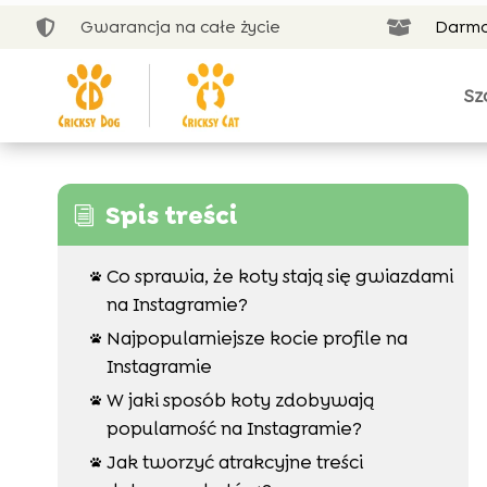
Gwarancja na całe życie
Darmo


Sz
Spis treści
i
Co sprawia, że koty stają się gwiazdami

na Instagramie?
Najpopularniejsze kocie profile na

Instagramie
W jaki sposób koty zdobywają

popularność na Instagramie?
Jak tworzyć atrakcyjne treści
