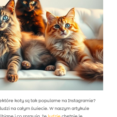
iektóre koty są tak popularne na Instagramie?
ludzi na całym świecie. W naszym artykule
lbiane i co sprawia, że
ludzie
chętnie je