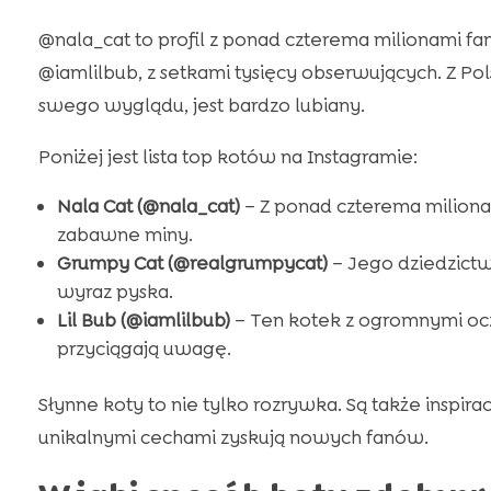
@nala_cat to profil z ponad czterema milionami fan
@iamlilbub, z setkami tysięcy obserwujących. Z 
swego wyglądu, jest bardzo lubiany.
Poniżej jest lista top kotów na Instagramie:
Nala Cat (@nala_cat)
– Z ponad czterema miliona
zabawne miny.
Grumpy Cat (@realgrumpycat)
– Jego dziedzictw
wyraz pyska.
Lil Bub (@iamlilbub)
– Ten kotek z ogromnymi ocza
przyciągają uwagę.
Słynne koty to nie tylko rozrywka. Są także inspirac
unikalnymi cechami zyskują nowych fanów.