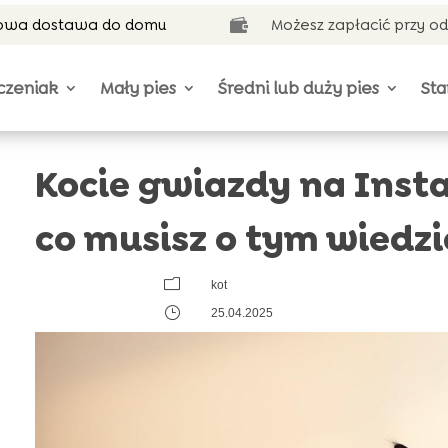
wa dostawa do domu
Możesz zapłacić przy o

czeniak
Mały pies
Średni lub duży pies
Sta
Kocie gwiazdy na Inst
co musisz o tym wiedzi
m
kot
}
25.04.2025