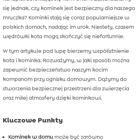
się jednak, czy kominek jest bezpieczny dla naszego
Kominy a bezpieczeństwo kota

mruczka? Kominki stają się coraz popularniejsze w
Ograniczenie ryzyka pożaru

polskich domach, nadając im urok. Niestety, czasem
Wpływ dymu na zdrowie kota

wędrówki kota mogą skończyć się niefortunnie.
Ciesz się ciepłą atmosferą z kotem

CricksyCat – zdrowa dieta dla Twojego kota

W tym artykule pod lupę bierzemy współistnienie
Najnowsze trendy w aranżacji kominków

kota i kominka. Rozważymy, w jaki sposób można
Tworzenie bezpiecznego kącika dla kota

zapewnić bezpieczeństwo naszym kocim
Znaczenie odpowiedniej wentylacji
kompanom przy ognisku domowym. Dążymy do

Tworzenie wyjątkowej atmosfery
stworzenia bezpiecznej przestrzeni dla zwierzęcia

Najlepsze rozwiązania izolacyjne
oraz miłej atmosfery dzięki kominkowi.

Naturalna ściółka Purrfect Life

Wniosek

Kluczowe Punkty
FAQ

Kominek w domu
może być zarówno