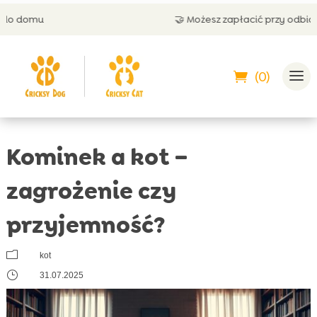
🤝 Możesz zapłacić przy odbiorze
(0)
Kominek a kot –
zagrożenie czy
przyjemność?
m
kot
}
31.07.2025