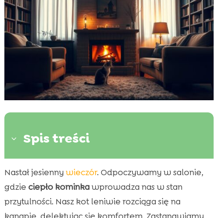
Spis treści
3
Nastał jesienny
wieczór
. Odpoczywamy w salonie,
Wpływ ciepła z kominka na kota

gdzie
ciepło kominka
wprowadza nas w stan
Bezpieczeństwo kominka dla kotów

przytulności. Nasz kot leniwie rozciąga się na
Wpływ temperatury na zdrowie kota

kanapie, delektując się komfortem. Zastanawiamy
Kominek i kot jesienią
