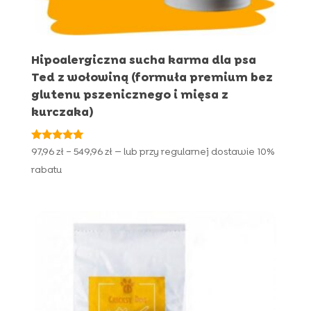
Hipoalergiczna sucha karma dla psa
Ted z wołowiną (formuła premium bez
glutenu pszenicznego i mięsa z
kurczaka)
Oceniono
Zakres
97,96
zł
–
549,96
zł
—
lub przy regularnej dostawie
10%
5.00
cen:
na 5
rabatu
od
97,96 zł
do
549,96 zł