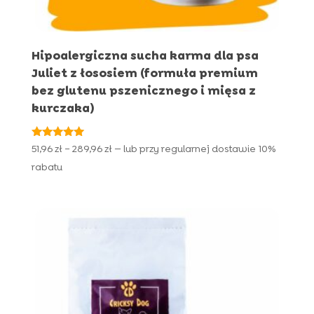
Hipoalergiczna sucha karma dla psa
Juliet z łososiem (formuła premium
bez glutenu pszenicznego i mięsa z
kurczaka)
Oceniono
Zakres
51,96
zł
–
289,96
zł
—
lub przy regularnej dostawie
10%
4.82
cen:
na 5
rabatu
od
51,96 zł
do
289,96 zł