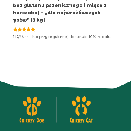
bez glutenu pszenicznego i mięsa z
kurczaka) – „dla najwrażliwszych
psów” [3 kg]
Oceniono
147,96
zł
—
lub przy regularnej dostawie
10%
rabatu
5.00
na 5