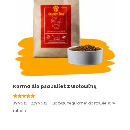
Karma dla psa Juliet z wołowiną
Oceniono
Zakres
39,96
zł
–
229,96
zł
—
lub przy regularnej dostawie
10%
4.91
cen:
na 5
rabatu
od
39,96 zł