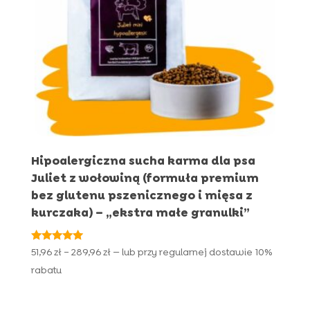
Hipoalergiczna sucha karma dla psa
Juliet z wołowiną (formuła premium
bez glutenu pszenicznego i mięsa z
kurczaka) – „ekstra małe granulki”
Oceniono
Zakres
51,96
zł
–
289,96
zł
—
lub przy regularnej dostawie
10%
4.90
cen:
na 5
rabatu
od
51,96 zł