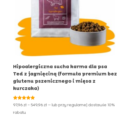
Hipoalergiczna sucha karma dla psa
Ted z jagnięciną (formuła premium bez
glutenu pszenicznego i mięsa z
kurczaka)
Oceniono
Zakres
97,96
zł
–
549,96
zł
—
lub przy regularnej dostawie
10%
4.89
cen:
na 5
rabatu
od
97,96 zł