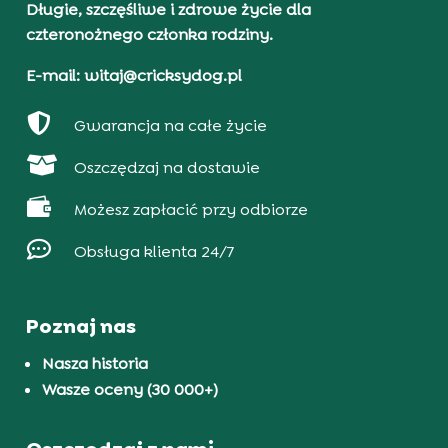
Długie, szczęśliwe i zdrowe życie dla
czteronożnego członka rodziny.
E-mail: witaj@cricksydog.pl

Gwarancja na całe życie

Oszczędzaj na dostawie

Możesz zapłacić przy odbiorze

Obsługa klienta 24/7
Poznaj nas
Nasza historia
Wasze oceny (30 000+)