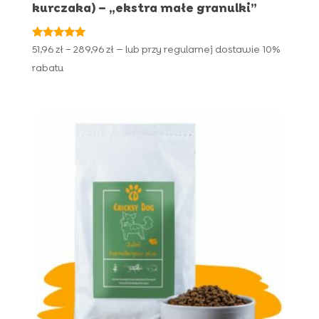
kurczaka) – „ekstra małe granulki”
Oceniono
Zakres
51,96
zł
–
289,96
zł
—
lub przy regularnej dostawie
10%
5.00
cen:
na 5
rabatu
od
51,96 zł
do
289,96 zł