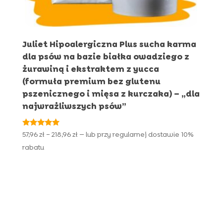
Juliet Hipoalergiczna Plus sucha karma
dla psów na bazie białka owadziego z
żurawiną i ekstraktem z yucca
(formuła premium bez glutenu
pszenicznego i mięsa z kurczaka) – „dla
najwrażliwszych psów”
Oceniono
Zakres
57,96
zł
–
218,96
zł
—
lub przy regularnej dostawie
10%
5.00
cen:
na 5
rabatu
od
57,96 zł
do
218,96 zł