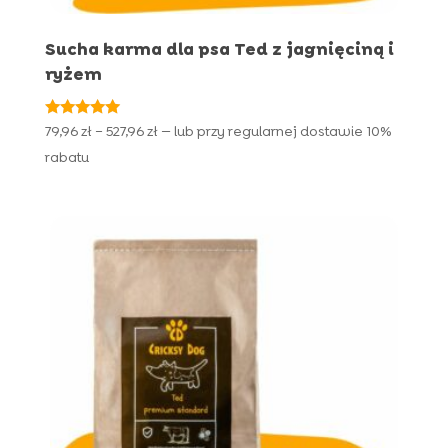
Sucha karma dla psa Ted z jagnięciną i
ryżem
Oceniono
Zakres
79,96
zł
–
527,96
zł
—
lub przy regularnej dostawie
10%
4.91
cen:
na 5
rabatu
od
79,96 zł
do
527,96 zł