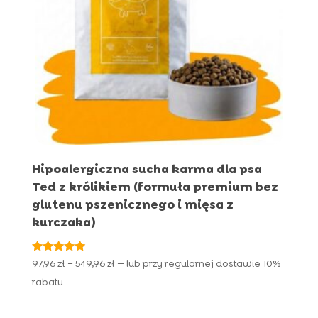
Hipoalergiczna sucha karma dla psa
Ted z królikiem (formuła premium bez
glutenu pszenicznego i mięsa z
kurczaka)
Oceniono
Zakres
97,96
zł
–
549,96
zł
—
lub przy regularnej dostawie
10%
5.00
cen:
na 5
rabatu
od
97,96 zł