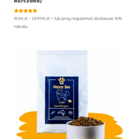
kurczaka)
Oceniono
Zakres
51,96
zł
–
289,96
zł
—
lub przy regularnej dostawie
10%
4.93
cen:
na 5
rabatu
od
51,96 zł
do
289,96 zł