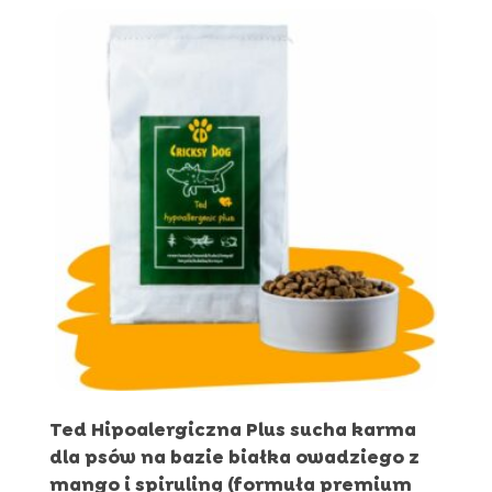
do
549,96 zł
Ted Hipoalergiczna Plus sucha karma
dla psów na bazie białka owadziego z
mango i spiruliną (formuła premium