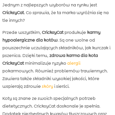
Jednym z najlepszych wyborów na rynku jest
CricksyCat
. Co sprawia, że ta marka wyróżnia się na
tle innych?
Przede wszystkim,
CricksyCat
produkuje
karmy
hypoalergiczne dla kotów
. Są one wolne od
powszechnie uczulających składników, jak kurczak i
pszenica. Dzięki temu,
zdrowa karma dla kota
CricksyCat
minimalizuje ryzyko
alergii
pokarmowych. Również problemów trawiennych.
Zawiera także składniki wysokiej jakości, które
wspierają zdrowie
skóry
i sierści.
Koty są znane ze swoich specjalnych potrzeb
dietetycznych. CricksyCat doskonale je spełnia.
Dodatek niezbędnych kwasów tłuszczowych oraz