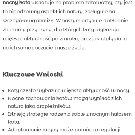
sobie
nocny kota
wskazuje na problem zdrowotny, czy jest
Jakie zmiany w rutynie mogą pomóc kotu?
to nieodzowny aspekt ich natury, zasługuje na

Marco Polo koty – kot domowy a kot dziki
szczegółową analizę. W naszym artykule dokładnie

Znaczenie diety w zachowaniach kotów
zbadamy przyczyny, dla których koty wykazują

Znaczenie odpowiedniej karmy – CricksyCat
większą aktywność po zmroku, oraz jak wpływa to

dla kota
na ich samopoczucie i nasze życie.
Czy koty są bardziej aktywne w nocy czy w

dzień?
Dlaczego ważne jest posiadanie
Kluczowe Wnioski

odpowiedniej kuwety?
Pomysły na nocne aktywności dla kotów
Koty często wykazują większą aktywność w nocy.

Nocne zachowania kotów mogą wynikać z ich
Czy można przyzwyczaić kota do aktywności

natura jako drapieżników.
dziennej?
Istnieją strategie radzenia sobie z nocnym hałasem
Wniosek

kota.
FAQ

Adaptowanie rutyny może pomóc w regulacji