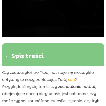
Spis treści
3
Czy zauważyłeś, że Twój kot staje się niezwykle
Dlaczego koty są aktywne w nocy?

aktywny w nocy, zakłócając Twój
sen
?
Jak nocna aktywność wpływa na zdrowie

kota?
Przyglądaliśmy się temu, czy
zachowanie kotów
,
Czy to normalne, że kot jest aktywny w nocy?
obejmujące nocną aktywność, jest naturalne, czy

Kot aktywny w nocy – strategie radzenia
może sygnalizować inne kwestie. Pytanie, czy
tryb
