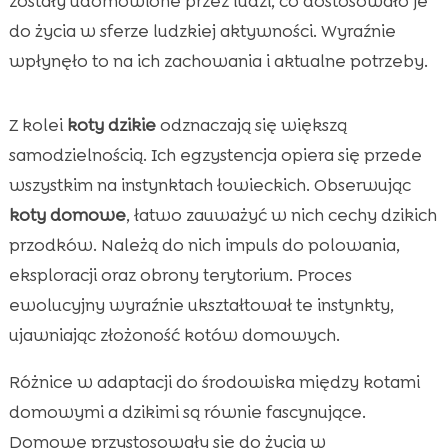
zostały udomowione przez ludzi, co dostosowało je
do życia w sferze ludzkiej aktywności. Wyraźnie
wpłynęło to na ich zachowania i aktualne potrzeby.
Z kolei
koty dzikie
odznaczają się większą
samodzielnością. Ich egzystencja opiera się przede
wszystkim na instynktach łowieckich. Obserwując
koty domowe
, łatwo zauważyć w nich cechy dzikich
przodków. Należą do nich impuls do polowania,
eksploracji oraz obrony terytorium. Proces
ewolucyjny wyraźnie ukształtował te instynkty,
ujawniając złożoność kotów domowych.
Różnice w adaptacji do środowiska między kotami
domowymi a dzikimi są równie fascynujące.
Domowe przystosowały się do życia w