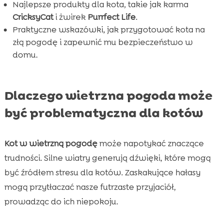
FAQ

Najlepsze produkty dla kota, takie jak karma
CricksyCat
i żwirek
Purrfect Life
.
Praktyczne wskazówki, jak przygotować kota na
złą pogodę i zapewnić mu bezpieczeństwo w
domu.
Dlaczego wietrzna pogoda może
być problematyczna dla kotów
Kot w wietrzną pogodę
może napotykać znaczące
trudności. Silne wiatry generują dźwięki, które mogą
być źródłem stresu dla kotów. Zaskakujące hałasy
mogą przytłaczać nasze futrzaste przyjaciół,
prowadząc do ich niepokoju.