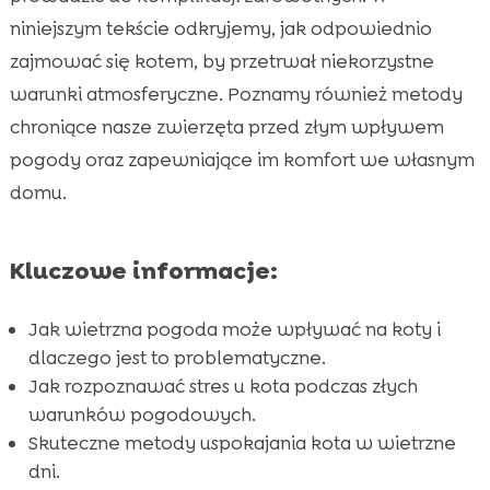
Sposoby na uspokojenie kota w wietrzne dni
niniejszym tekście odkryjemy, jak odpowiednio

Bezpieczne miejsce w domu dla kota
zajmować się kotem, by przetrwał niekorzystne

Kot w wietrzną pogodę – jak zadbać o jego
warunki atmosferyczne. Poznamy również metody

dietę
chroniące nasze zwierzęta przed złym wpływem
CricksyCat – idealna karma dla kota

pogody oraz zapewniające im komfort we własnym
Purrfect Life – idealny żwirek dla kota
domu.

Ograniczenie wychodzenia kota na zewnątrz

Ochraniacze na okna i balkony

Kluczowe informacje:
Aktywność fizyczna i zabawy w domu

Jak przygotować kota na złą pogodę

Jak wietrzna pogoda może wpływać na koty i
Potential hemp oil and CBD for calming cats
dlaczego jest to problematyczne.

Jak rozpoznawać stres u kota podczas złych
Znaczenie codziennej obserwacji i opieki

warunków pogodowych.
Korzyści z regularnych kontrol u weterynarza

Skuteczne metody uspokajania kota w wietrzne
Wniosek

dni.