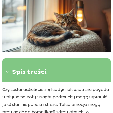
Spis treści
3
Czy zastanawialiście się kiedyś, jak wietrzna pogoda
Dlaczego wietrzna pogoda może być

problematyczna dla kotów
wpływa na koty? Nagłe podmuchy mogą wprawić
Jak rozpoznawać stres u kota podczas
je w stan niepokoju i stresu. Takie emocje mogą

wietrznej pogody
prowadzić do komplikacji zdrowotnych. W