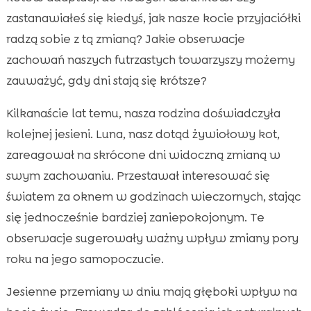
zastanawiałeś się kiedyś, jak nasze kocie przyjaciółki
Zmiana czasu i jej wpływ na koty

radzą sobie z tą zmianą? Jakie obserwacje
Kocia dieta i pory posiłków w jesieni

zachowań naszych futrzastych towarzyszy możemy
Wybór odpowiedniego jedzenia dla kota

zauważyć, gdy dni stają się krótsze?
Kocia biologia a zmrok

Zachowania społeczne kotów jesienią

Kilkanaście lat temu, nasza rodzina doświadczyła
Opieka nad kotem w okresie przejściowym

kolejnej jesieni. Luna, nasz dotąd żywiołowy kot,
Zabawy i aktywności na jesień

zareagował na skrócone dni widoczną zmianą w
Zabezpieczenie kotu schronienia na chłodne
swym zachowaniu. Przestawał interesować się

wieczory
światem za oknem w godzinach wieczornych, stając
Zdrowie kota a zmiana pór roku

się jednocześnie bardziej zaniepokojonym. Te
Dostosowanie otoczenia w domu dla kota

obserwacje sugerowały ważny wpływ zmiany pory
jesienią
roku na jego samopoczucie.
Ważność regularnej pielęgnacji i czystości

Jesienne przemiany w dniu mają głęboki wpływ na
Przygotowanie na zimę
