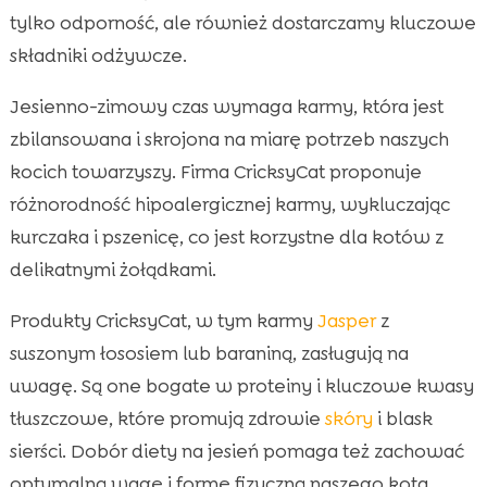
tylko odporność, ale również dostarczamy kluczowe
składniki odżywcze.
Jesienno-zimowy czas wymaga karmy, która jest
zbilansowana i skrojona na miarę potrzeb naszych
kocich towarzyszy. Firma CricksyCat proponuje
różnorodność hipoalergicznej karmy, wykluczając
kurczaka i pszenicę, co jest korzystne dla kotów z
delikatnymi żołądkami.
Produkty CricksyCat, w tym karmy
Jasper
z
suszonym łososiem lub baraniną, zasługują na
uwagę. Są one bogate w proteiny i kluczowe kwasy
tłuszczowe, które promują zdrowie
skóry
i blask
sierści. Dobór diety na jesień pomaga też zachować
optymalną wagę i formę fizyczną naszego kota.