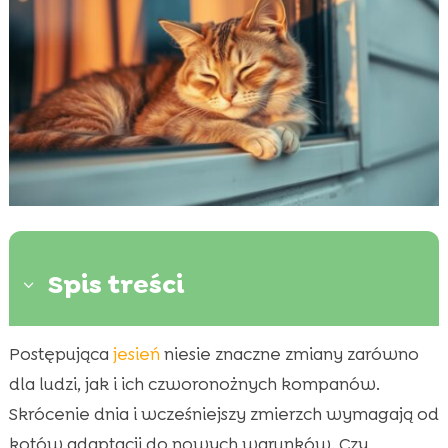
Spis treści
3
Postępująca
jesień
niesie znaczne zmiany zarówno
Wpływ zmiany pory roku na koty

dla ludzi, jak i ich czworonożnych kompanów.
Jak zmienia się zachowanie kota jesienią?

Skrócenie dnia i wcześniejszy zmierzch wymagają od
Zmrok a kot jesienią

kotów adaptacji do nowych warunków. Czy
Instynkty łowieckie kotów
