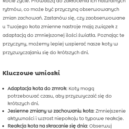
kocie życie. Prowadzą do zakłócenia ich naturalnych
Wniosek

rytmów, co może być przyczyną obserwowanych
FAQ

zmian zachowań. Zastanów się, czy zaobserwowane
u Twojego kota zmienne nastroje mają związek z
adaptacją do zmniejszonej ilości światła. Poznając te
przyczyny, możemy lepiej wspierać nasze koty w
przyzwyczajaniu się do krótszych dni.
Kluczowe wnioski
Adaptacja kota do zmrok
: Koty mogą
potrzebować czasu, aby przyzwyczaić się do
krótszych dni.
Jesienne zmiany w zachowaniu kota
: Zmniejszenie
aktywności i wzrost niepokoju to typowe reakcje.
Reakcja kota na skracanie się dnia
: Obserwuj