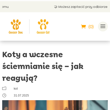
🤝 Możesz zapłacić przy odbiorze
(0)
Koty a wczesne
ściemnianie się – jak
reagują?
m
kot
}
31.07.2025