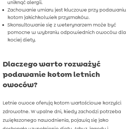
uniknąć alergii.
Przykładowe przepisy na smakołyki z

Zachowanie umiaru jest kluczowe przy podawaniu
owocami dla kotów
kotom jakichkolwiek przysmaków.
Znaczenie odpowiedniego nawadniania w

Skonsultowanie się z weterynarzem może być
upalne dni
pomocne w wybraniu odpowiednich owoców dla
Wniosek

kociej diety.
FAQ

Dlaczego warto rozważyć
podawanie kotom letnich
owoców?
Letnie owoce oferują kotom wartościowe korzyści
zdrowotne. W upalne dni, kiedy zachodzi potrzeba
zwiększonego nawodnienia, pojawią się jako
doskonałe uzupełnienie diety. Arbuz, jagody i