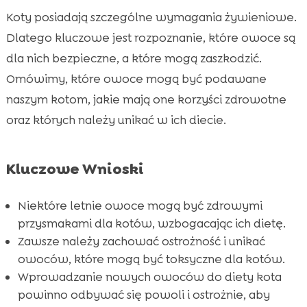
kotów?
Koty posiadają szczególne wymagania żywieniowe.
Jak wprowadzać nowe owoce do diety

Dlatego kluczowe jest rozpoznanie, które owoce są
kota?
dla nich bezpieczne, a które mogą zaszkodzić.
Kot lato owoce: Jakie są korzyści z letnich

Omówimy, które owoce mogą być podawane
owoców?
naszym kotom, jakie mają one korzyści zdrowotne
Jak pamiętać o umiarze?

oraz których należy unikać w ich diecie.
Na co zwrócić uwagę przy wyborze owoców

dla kota?
CricksyCat karmy: najlepszy wybór dla

Kluczowe Wnioski
każdego kota
Naturalnie zdrowe przysmaki: jakie owoce

Niektóre letnie owoce mogą być zdrowymi
można bezpiecznie podawać?
przysmakami dla kotów, wzbogacając ich dietę.
Zrównoważona dieta: jak dodać owoce do
Zawsze należy zachować ostrożność i unikać

jadłospisu?
owoców, które mogą być toksyczne dla kotów.
Wprowadzanie nowych owoców do diety kota
Purrfect Life – idealna ściółka dla Twojego

powinno odbywać się powoli i ostrożnie, aby
kota