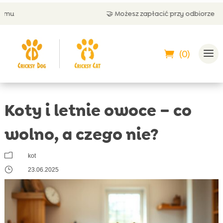
🤝 Możesz zapłacić przy odbiorze
(0)
Koty i letnie owoce – co
wolno, a czego nie?
m
kot
}
23.06.2025