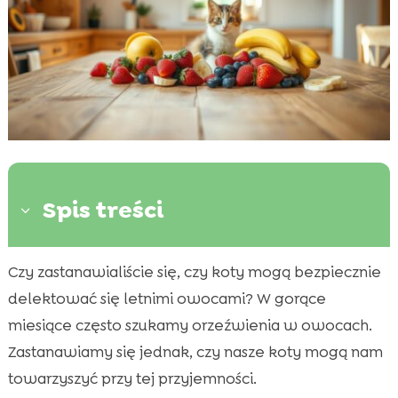
Spis treści
3
Czy zastanawialiście się, czy koty mogą bezpiecznie
Dlaczego warto rozważyć podawanie kotom

letnich owoców?
delektować się letnimi owocami? W gorące
Które owoce są bezpieczne dla kotów?
miesiące często szukamy orzeźwienia w owocach.

Owoce, które należy unikać
Zastanawiamy się jednak, czy nasze koty mogą nam

Jakie owoce mogą wywołać alergie u
towarzyszyć przy tej przyjemności.
