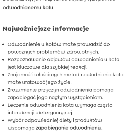
odwodnionemu kotu
.
Jak zapobiegać odwodnieniu u kota?

Leczenie odwodnienia kota

Dlaczego CricksyCat to znakomity wybór?
Najważniejsze informacje

Jasper Karma sucha dla kota

Odwodnienie u kotów może prowadzić do
Bill – Karmy mokre hypoalergiczne

poważnych problemów zdrowotnych.
Purrfect Life – Naturalny żwirek dla kota

Rozpoznawanie objawów odwodnienia u kota
Kiedy skontaktować się z weterynarzem?

jest kluczowe dla szybkiej reakcji.
Nawadnianie kota w domu

Znajomość właściwych metod nawadniania kota
Znaczenie diety w leczeniu odwodnienia kota
może uratować jego życie.

Zrozumienie przyczyn odwodnienia pomaga
Jakie produkty pomagają zapobiegać

zapobiegać jego nagłym wystąpieniom.
odwodnieniu u kota?
Leczenie odwodnienia kota wymaga często
Wniosek

interwencji weterynaryjnej.
FAQ

Wybór odpowiedniej diety i produktów
wspomaga
zapobieganie odwodnieniu
.