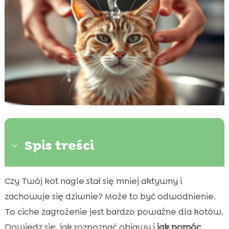
Spis treści
3
Czy Twój kot nagle stał się mniej aktywny i
Co to jest odwodnienie u kota?

zachowuje się dziwnie? Może to być odwodnienie.
Przyczyny odwodnienia u kota

To ciche zagrożenie jest bardzo poważne dla kotów.
Znaki i objawy odwodnienia u kota

Dowiedz się, jak rozpoznać objawy i
jak pomóc
Diagnozowanie odwodnienia u kota
