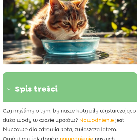
Spis treści
3
Czy myślimy o tym, by nasze koty piły wystarczająco
Dlaczego nawodnienie kota jest tak ważne

latem?
dużo wody w czasie upałów?
Nawodnienie
jest
Naturalne sposoby na nawodnienie kota
kluczowe dla zdrowia kota, zwłaszcza latem.

Znaczenie odpowiedniej diety
Omówimy, jak dbać o
nawodnienie
naszych
