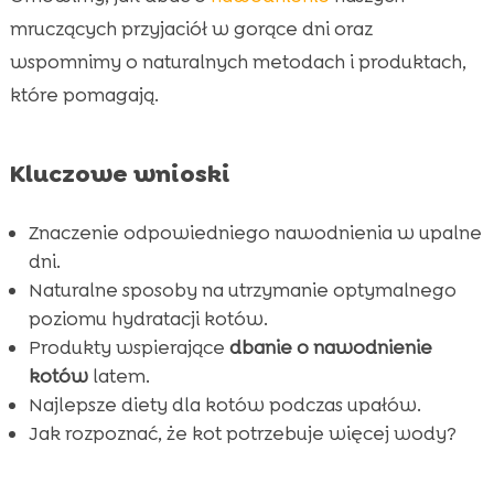
CricksyCat – doskonałe rozwiązanie na lato
mruczących przyjaciół w gorące dni oraz

wspomnimy o naturalnych metodach i produktach,
Jasper sucha karma – idealny wybór na

gorące dni
które pomagają.
Bill mokra karma – hypoalergiczne opcje

Woda z fontann dla kotów

Kluczowe wnioski
Purrfect Life żwirek dla kotów

Unikanie potencjalnych zagrożeń wodnych
Znaczenie odpowiedniego nawodnienia w upalne

dni.
Letnie nawodnienie kota – praktyczne porady

Naturalne sposoby na utrzymanie optymalnego
Jakie produkty mogą wspierać nawodnienie

poziomu hydratacji kotów.
kotów?
Produkty wspierające
dbanie o nawodnienie
Przyczyny, dla których koty mogą pić mniej

kotów
latem.
wody
Najlepsze diety dla kotów podczas upałów.
Wniosek

Jak rozpoznać, że kot potrzebuje więcej wody?
FAQ
