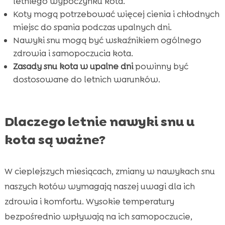
letniego wypoczynku kota.
Zrozumienie potrzeb snu kota w różnych

Koty mogą potrzebować więcej cienia i chłodnych
etapach życia
miejsc do spania podczas upalnych dni.
Wniosek

Nawyki snu mogą być wskaźnikiem ogólnego
FAQ

zdrowia i samopoczucia kota.
Zasady snu kota w upalne dni
powinny być
dostosowane do letnich warunków.
Dlaczego letnie nawyki snu u
kota są ważne?
W cieplejszych miesiącach, zmiany w nawykach snu
naszych kotów wymagają naszej uwagi dla ich
zdrowia i komfortu. Wysokie temperatury
bezpośrednio wpływają na ich samopoczucie,