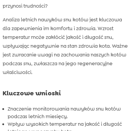
Wczesne wschody słońca i ich wpływ na sen
przynosi trudności?

kota
Analiza letnich nawyków snu kotów jest kluczowa
Koty, a wakacje i zmiany w domu

dla zapewnienia im komfortu i zdrowia. Wzrost
Preferencje kotów dotyczące miejsc do

temperatur może zakłócić jakość i długość snu,
spania latem
wpływając negatywnie na stan zdrowia kota. Ważne
Typowe problemy ze snem kotów latem

jest zwracanie uwagi na zachowania naszych kotów
Jak obserwować i analizować nawyki snu

podczas snu, zwłaszcza na jego regeneracyjne
kota
właściwości.
Zabawki i aktywność fizyczna a letni sen kota

Wpływ alergii i pasożytów na sen kota latem

Produkty CricksyCat wspierające zdrowie i
Kluczowe wnioski

sen kotów
Hydratacja i jej wpływ na letni sen kota
Znaczenie monitorowania nawyków snu kotów

podczas letnich miesięcy.
Stworzenie idealnego miejsca do spania dla

Wpływ wysokich temperatur na jakość i długość
kota latem