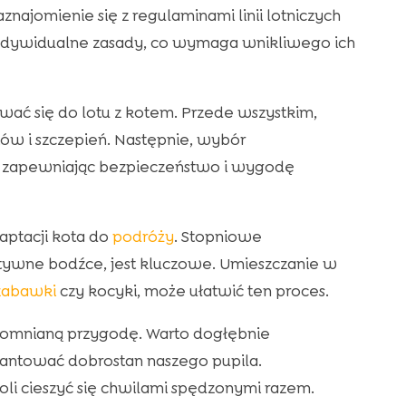
ajomienie się z regulaminami linii lotniczych
 indywidualne zasady, co wymaga wnikliwego ich
wać się do lotu z kotem. Przede wszystkim,
ów i szczepień. Następnie, wybór
m, zapewniając bezpieczeństwo i wygodę
aptacji kota do
podróży
. Stopniowe
ytywne bodźce, jest kluczowe. Umieszczanie w
zabawki
czy kocyki, może ułatwić ten proces.
pomnianą przygodę. Warto dogłębnie
rantować dobrostan naszego pupila.
i cieszyć się chwilami spędzonymi razem.