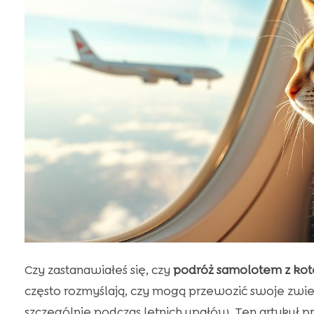
Czy zastanawiałeś się, czy
podróż samolotem z ko
często rozmyślają, czy mogą przewozić swoje zwie
szczególnie podczas letnich upałów. Ten artykuł p