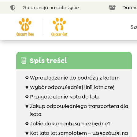
Gwarancja na całe życie
Darmo


Sz
Spis treści
i
Wprowadzenie do podróży z kotem

Wybór odpowiedniej linii lotniczej

Przygotowanie kota do lotu

Zakup odpowiedniego transportera dla

kota
Jakie dokumenty są niezbędne?

Kot lato lot samolotem – wskazówki na
