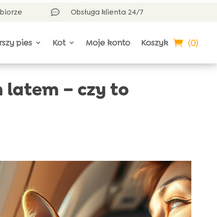
dbiorze
Obsługa klienta 24/7

(0)
rszy pies
Kot
Moje konto
Koszyk
 latem – czy to