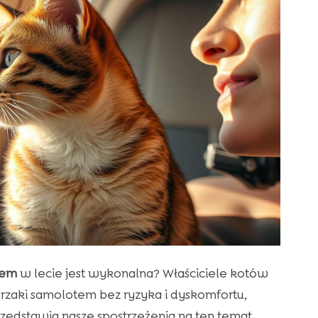
tem
w lecie jest wykonalna? Właściciele kotów
rzaki samolotem bez ryzyka i dyskomfortu,
rzedstawia nasze spostrzeżenia na ten temat.