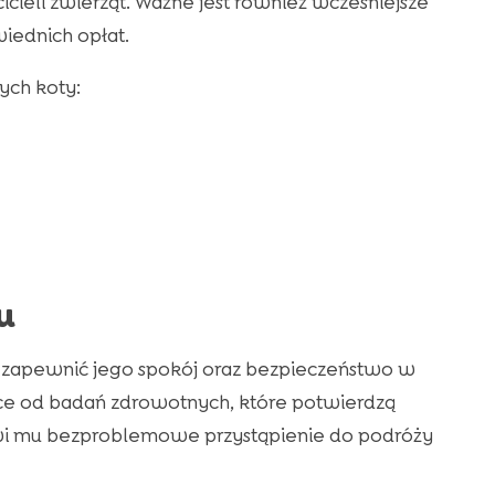
icieli zwierząt. Ważne jest również wcześniejsze
iednich opłat.
cych koty:
u
 zapewnić jego spokój oraz bezpieczeństwo w
ce od badań zdrowotnych, które potwierdzą
liwi mu bezproblemowe przystąpienie do podróży