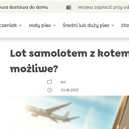
wa dostawa do domu
Możesz zapłacić przy o

czeniak
Mały pies
Średni lub duży pies
Sta
Lot samolotem z kotem
możliwe?
m
kot
}
23.06.2025