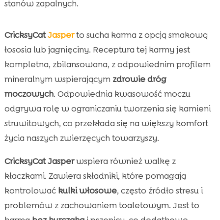
stanów zapalnych.
CricksyCat
Jasper
to sucha karma z opcją smakową
łososia lub jagnięciny. Receptura tej karmy jest
kompletna, zbilansowana, z odpowiednim profilem
mineralnym wspierającym
zdrowie dróg
moczowych
. Odpowiednia kwasowość moczu
odgrywa rolę w ograniczaniu tworzenia się kamieni
struwitowych, co przekłada się na większy komfort
życia naszych zwierzęcych towarzyszy.
CricksyCat Jasper
wspiera również walkę z
kłaczkami. Zawiera składniki, które pomagają
kontrolować
kulki włosowe
, często źródło stresu i
problemów z zachowaniem toaletowym. Jest to
karma
bez kurczaka
i pszenicy, co dodatkowo