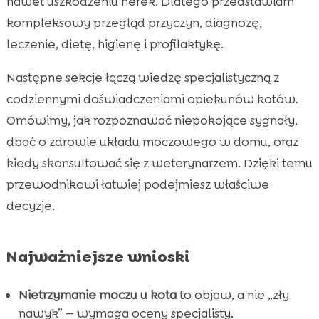
nawet uszkodzeniu nerek. Dlatego przedstawiam
Profilaktyka: jak zmniejszyć ryzyko nawrotów

kompleksowy przegląd przyczyn, diagnozę,
Różnice między kotem młodym a starszym

leczenie, dietę, higienę i profilaktykę.
Kiedy rozważyć konsultację urologa

weterynaryjnego
Następne sekcje łączą wiedzę specjalistyczną z
Mity i fakty o nietrzymaniu u kotów

codziennymi doświadczeniami opiekunów kotów.
Wniosek

Omówimy, jak rozpoznawać niepokojące sygnały,
FAQ

dbać o zdrowie układu moczowego w domu, oraz
kiedy skonsultować się z weterynarzem. Dzięki temu
przewodnikowi łatwiej podejmiesz właściwe
decyzje.
Najważniejsze wnioski
Nietrzymanie moczu u kota
to objaw, a nie „zły
nawyk” — wymaga oceny specjalisty.