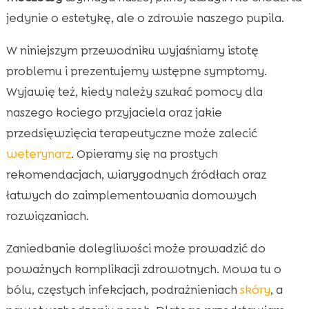
nietrzymanie moczu u kota
jedynie o estetykę, ale o zdrowie naszego pupila.

Czynniki behawioralne i środowiskowe, które

W niniejszym przewodniku wyjaśniamy istotę
mogą nasilać problem
problemu i prezentujemy wstępne symptomy.
Diagnoza u lekarza weterynarii: jak wygląda

Wyjawię też, kiedy należy szukać pomocy dla
proces
naszego kociego przyjaciela oraz jakie
Opcje leczenia: farmakologia, dieta i opieka

domowa
przedsięwzięcia terapeutyczne może zalecić
Wsparcie dietetyczne: rola odpowiedniej
weterynarz
. Opieramy się na prostych

karmy w zdrowiu układu moczowego
rekomendacjach, wiarygodnych źródłach oraz
CricksyCat w praktyce: karma przyjazna dla
łatwych do zaimplementowania domowych

kotów z wrażliwym układem moczowym
rozwiązaniach.
Kuweta ma znaczenie: żwirek Purrfect Life i

Zaniedbanie dolegliwości może prowadzić do
higiena
poważnych komplikacji zdrowotnych. Mowa tu o
Domowa opieka nad kotem z nietrzymaniem:

praktyczne wskazówki
bólu, częstych infekcjach, podrażnieniach
skóry
, a