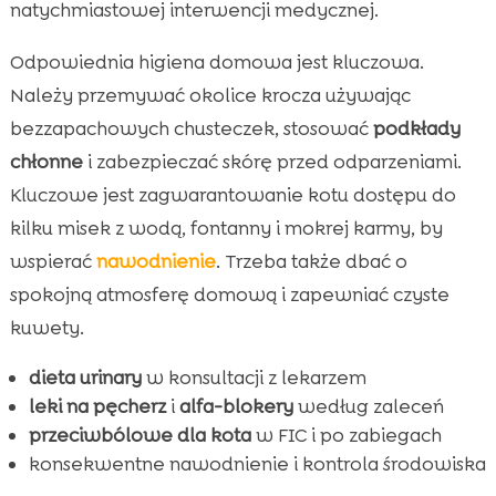
natychmiastowej interwencji medycznej.
Odpowiednia higiena domowa jest kluczowa.
Należy przemywać okolice krocza używając
bezzapachowych chusteczek, stosować
podkłady
chłonne
i zabezpieczać skórę przed odparzeniami.
Kluczowe jest zagwarantowanie kotu dostępu do
kilku misek z wodą, fontanny i mokrej karmy, by
wspierać
nawodnienie
. Trzeba także dbać o
spokojną atmosferę domową i zapewniać czyste
kuwety.
dieta urinary
w konsultacji z lekarzem
leki na pęcherz
i
alfa-blokery
według zaleceń
przeciwbólowe dla kota
w FIC i po zabiegach
konsekwentne nawodnienie i kontrola środowiska