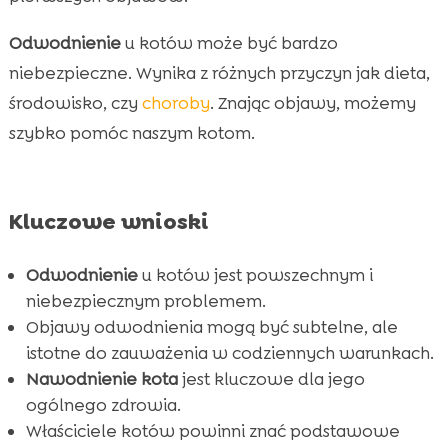
kotów?
Odwodnienie
u kotów może być bardzo
Dlaczego odpowiednie nawodnienie jest

niebezpieczne. Wynika z różnych przyczyn jak dieta,
ważne?
środowisko, czy
choroby
. Znając objawy, możemy
Jak zapewnić kotu odpowiednie

szybko pomóc naszym kotom.
nawodnienie?
Rola diety w nawodnieniu kota

Jak zmienić dietę kota, aby zapewnić mu

Kluczowe wnioski
lepsze nawodnienie?
Prezentacja CricksyCat karmy dla kotów

Odwodnienie
u kotów jest powszechnym i
Znaczenie odpowiedniej kuwety dla zdrowia

niebezpiecznym problemem.
kota
Objawy odwodnienia mogą być subtelne, ale
Kiedy udać się do weterynarza?

istotne do zauważenia w codziennych warunkach.
Jak opiekować się kotem po stwierdzeniu
Nawodnienie kota
jest kluczowe dla jego

odwodnienia?
ogólnego zdrowia.
Właściciele kotów powinni znać podstawowe
Wniosek
