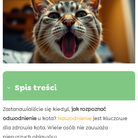
Spis treści
3
Zastanawialiście się kiedyś,
jak rozpoznać
Co to jest odwodnienie u kotów?

odwodnienie
u kota?
Nawodnienie
jest kluczowe
Typowe objawy odwodnienia kota

dla zdrowia kota. Wiele osób nie zauważa
Jak rozpoznać odwodnienie w domu?

pierwszych objawów.
Jakie są najczęstsze przyczyny odwodnienia u
