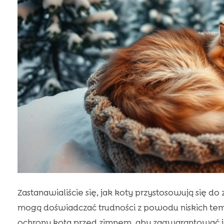
Zastanawialiście się, jak koty przystosowują się do
mogą doświadczać trudności z powodu niskich tem
ochrony kota przed zimnem, aby zagwarantować j