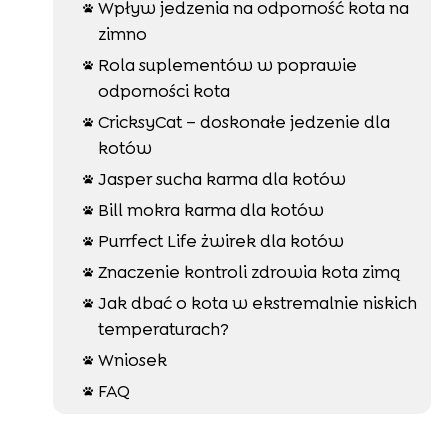
Wpływ jedzenia na odporność kota na

zimno
Rola suplementów w poprawie

odporności kota
CricksyCat – doskonałe jedzenie dla

kotów
Jasper sucha karma dla kotów

Bill mokra karma dla kotów

Purrfect Life żwirek dla kotów

Znaczenie kontroli zdrowia kota zimą

Jak dbać o kota w ekstremalnie niskich

temperaturach?
Wniosek

FAQ
