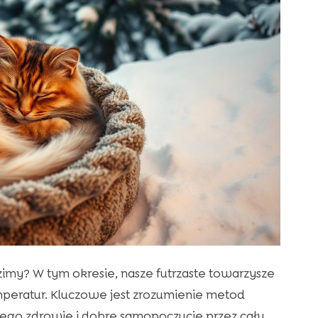
 zimy? W tym okresie, nasze futrzaste towarzysze
peratur. Kluczowe jest zrozumienie metod
ego zdrowie i dobre samopoczucie przez cały