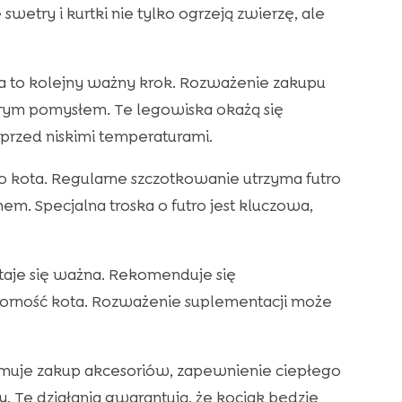
wetry i kurtki nie tylko ogrzeją zwierzę, ale
a to kolejny ważny krok. Rozważenie zakupu
brym pomysłem. Te legowiska okażą się
przed niskimi temperaturami.
o kota. Regularne szczotkowanie utrzyma futro
em. Specjalna troska o futro jest kluczowa,
taje się ważna. Rekomenduje się
orność kota. Rozważenie suplementacji może
uje zakup akcesoriów, zapewnienie ciepłego
y. Te działania gwarantują, że kociak będzie