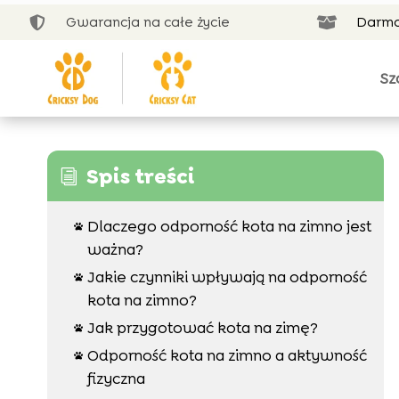
Gwarancja na całe życie
Darmo


Sz
Spis treści
i
Dlaczego odporność kota na zimno jest

ważna?
Jakie czynniki wpływają na odporność

kota na zimno?
Jak przygotować kota na zimę?

Odporność kota na zimno a aktywność

fizyczna