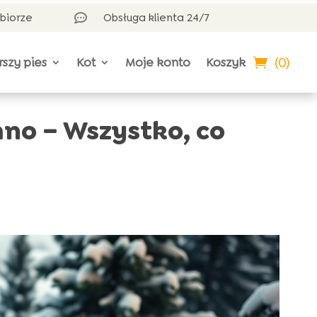
dbiorze
Obsługa klienta 24/7

(0)
rszy pies
Kot
Moje konto
Koszyk
no – Wszystko, co