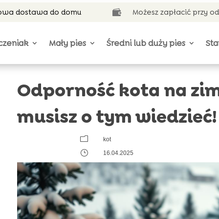
wa dostawa do domu
Możesz zapłacić przy o

czeniak
Mały pies
Średni lub duży pies
Sta
Odporność kota na zim
musisz o tym wiedzieć!
m
kot
}
16.04.2025