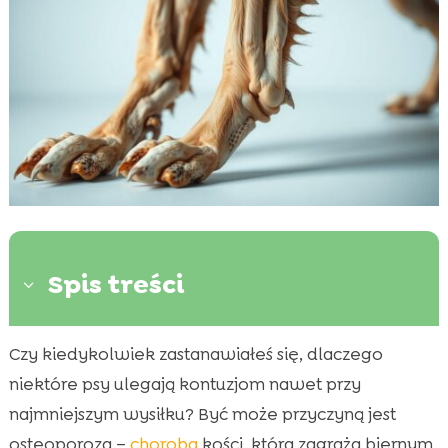
Spis treści
3
Czy kiedykolwiek zastanawiałeś się, dlaczego
Co to jest osteoporoza u psa?

niektóre psy ulegają kontuzjom nawet przy
Jakie są objawy osteoporozy u psa?

najmniejszym wysiłku? Być może przyczyną jest
Przyczyny osteoporozy u psa

osteoporoza –
choroba
kości, która zagraża biernym
Jak diagnozować osteoporozę u psa?
