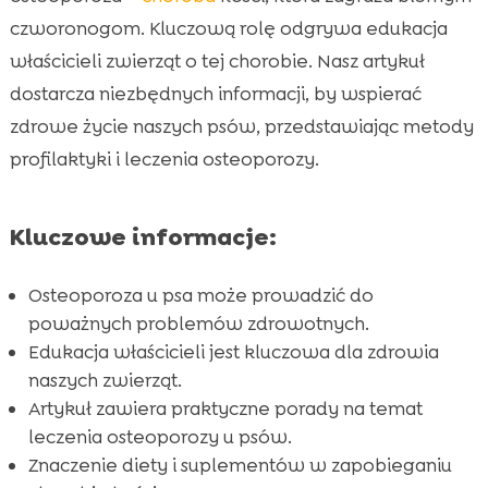
czworonogom. Kluczową rolę odgrywa edukacja
Leczenie osteoporozy u psa

właścicieli zwierząt o tej chorobie. Nasz artykuł
Znaczenie diety w zapobieganiu osteoporozie

dostarcza niezbędnych informacji, by wspierać
Rola suplementów w zdrowiu kości psa

zdrowe życie naszych psów, przedstawiając metody
Specjalistyczna żywność dla psów z

profilaktyki i leczenia osteoporozy.
osteoporozą
Ćwiczenia wspierające zdrowie kości u psa

Jak unikać kontuzji u psa z osteoporozą
Kluczowe informacje:

Znaczenie regularnych kontroli

weterynaryjnych
Osteoporoza u psa może prowadzić do
poważnych problemów zdrowotnych.
Osteoporoza u starszych psów

Edukacja właścicieli jest kluczowa dla zdrowia
Wsparcie dla psów z ostrym bólem

naszych zwierząt.
CricksyDog – Najlepsze produkty dla psów z

Artykuł zawiera praktyczne porady na temat
osteoporozą
leczenia osteoporozy u psów.
Wniosek

Znaczenie diety i suplementów w zapobieganiu