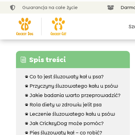
Gwarancja na całe życie
Darmo


Sz
Spis treści
i
Co to jest śluzowaty kał u psa?

Przyczyny śluzowatego kału u psów

Jakie badania warto przeprowadzić?

Rola diety w zdrowiu jelit psa

Leczenie śluzowatego kału u psów

Jak CricksyDog może pomóc?

Pies śluzowaty kał – co robić?
