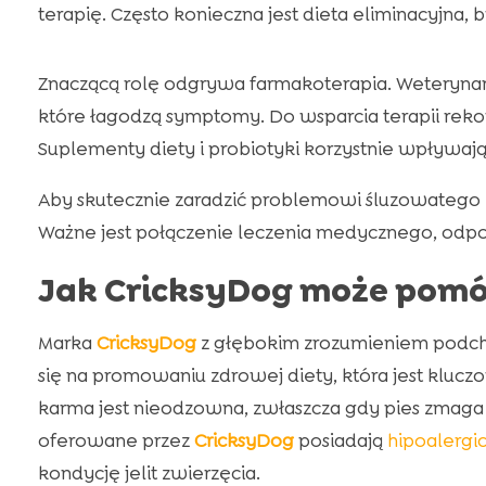
terapię. Często konieczna jest dieta eliminacyjna
Znaczącą rolę odgrywa farmakoterapia. Weteryn
które łagodzą symptomy. Do wsparcia terapii rek
Suplementy diety i probiotyki korzystnie wpływają
Aby skutecznie zaradzić problemowi śluzowatego k
Ważne jest połączenie leczenia medycznego, odpowi
Jak CricksyDog może pom
Marka
CricksyDog
z głębokim zrozumieniem podch
się na promowaniu zdrowej diety, która jest klu
karma jest nieodzowna, zwłaszcza gdy pies zmaga
oferowane przez
CricksyDog
posiadają
hipoalergi
kondycję jelit zwierzęcia.