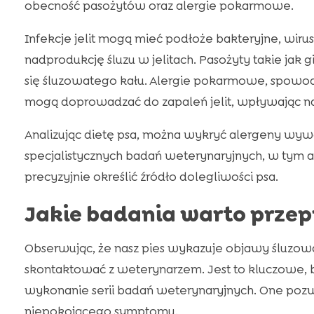
obecność pasożytów oraz alergie pokarmowe.
Infekcje jelit mogą mieć podłoże bakteryjne, wiru
nadprodukcję śluzu w jelitach. Pasożyty takie jak g
się śluzowatego kału. Alergie pokarmowe, spowodo
mogą doprowadzać do zapaleń jelit, wpływając na 
Analizując dietę psa, można wykryć alergeny wyw
specjalistycznych badań weterynaryjnych, w tym an
precyzyjnie określić źródło dolegliwości psa.
Jakie badania warto prze
Obserwując, że nasz pies wykazuje objawy śluzow
skontaktować z weterynarzem. Jest to kluczowe, b
wykonanie serii badań weterynaryjnych. One pozwol
niepokojącego symptomu.