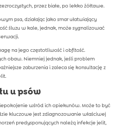
zezroczystych, przez białe, po lekko żółtawe.
wym psa, działając jako smar ułatwiający
lość śluzu w kale, jednak, może sygnalizować
erwacji.
gę na jego częstotliwość i obfitość.
ch obaw. Niemniej jednak, jeśli problem
iejsze zaburzenia i zaleca się konsultację z
it.
łu u psów
iepokojenie wśród ich opiekunów. Może to być
ie kluczowe jest zdiagnozowanie właściwej
orzeń predysponujących należą infekcje jelit,