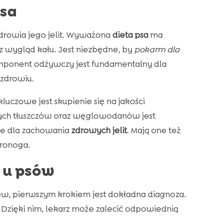
psa
rowia jego jelit. Wyważona
dieta psa
ma
 wygląd kału. Jest niezbędne, by
pokarm dla
omponent odżywczy jest fundamentalny dla
 zdrowiu.
 kluczowe jest skupienie się na jakości
nych tłuszczów oraz węglowodanów jest
ne dla zachowania
zdrowych jelit
. Mają one też
ronoga.
 u psów
w, pierwszym krokiem jest dokładna diagnoza.
 Dzięki nim, lekarz może zalecić odpowiednią