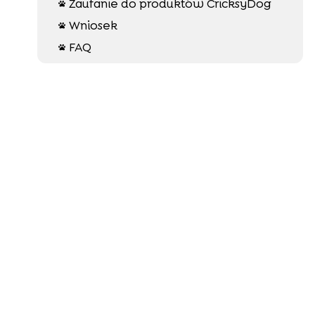
Zaufanie do produktów CricksyDog

Wniosek

FAQ
