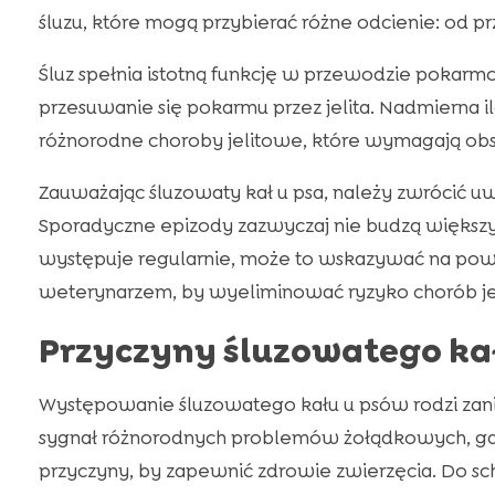
śluzu, które mogą przybierać różne odcienie: od pr
Śluz spełnia istotną funkcję w przewodzie pokarmo
przesuwanie się pokarmu przez jelita. Nadmierna i
różnorodne choroby jelitowe, które wymagają obs
Zauważając śluzowaty kał u psa, należy zwrócić uwa
Sporadyczne epizody zazwyczaj nie budzą większy
występuje regularnie, może to wskazywać na poważn
weterynarzem, by wyeliminować ryzyko chorób jel
Przyczyny śluzowatego ka
Występowanie śluzowatego kału u psów rodzi zan
sygnał różnorodnych problemów żołądkowych, gdz
przyczyny, by zapewnić zdrowie zwierzęcia. Do sch