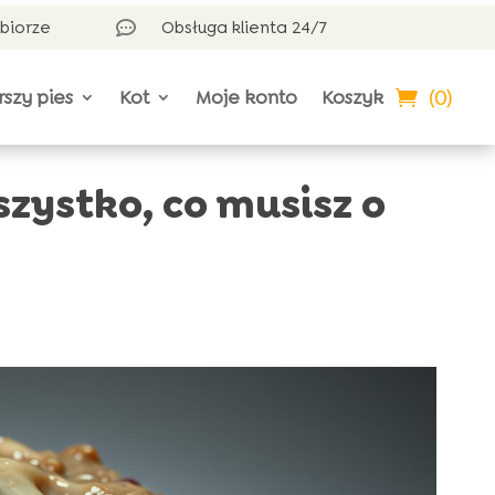
dbiorze
Obsługa klienta 24/7

(0)
rszy pies
Kot
Moje konto
Koszyk
szystko, co musisz o