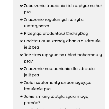
Zaburzenia trawienia i ich wpływ na kał

psa
Znaczenie regularnych wizyt u

weterynarza
Przegląd produktów CricksyDog

Podstawowe zasady dbania o zdrowie

jelit psa
Jak stres wpływa na układ pokarmowy

psa?
Znaczenie nawadniania dla zdrowia

jelit psa
Zioła i suplementy wspomagające

trawienie psa
Jakie zmiany w stylu życia mogą

pomóc?