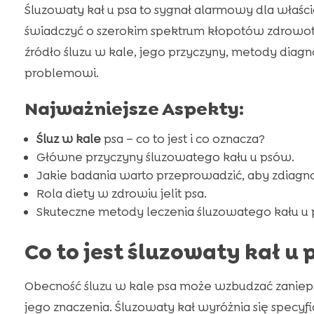
Śluzowaty kał u psa to sygnał alarmowy dla właśc
świadczyć o szerokim spektrum kłopotów zdrowot
źródło śluzu w kale, jego przyczyny, metody diagno
problemowi.
Najważniejsze Aspekty:
Śluz w kale
psa – co to jest i co oznacza?
Główne przyczyny śluzowatego kału u psów.
Jakie badania warto przeprowadzić, aby zdiag
Rola diety w zdrowiu jelit psa.
Skuteczne metody leczenia śluzowatego kału u
Co to jest śluzowaty kał u 
Obecność śluzu w kale psa może wzbudzać zaniepo
jego znaczenia. Śluzowaty kał wyróżnia się specy