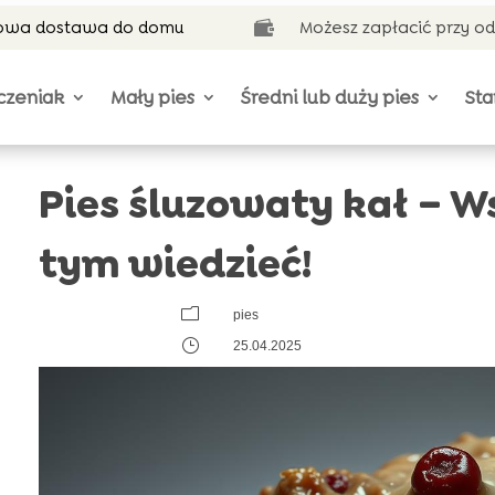
wa dostawa do domu
Możesz zapłacić przy o

czeniak
Mały pies
Średni lub duży pies
Sta
Pies śluzowaty kał – W
tym wiedzieć!
m
pies
}
25.04.2025