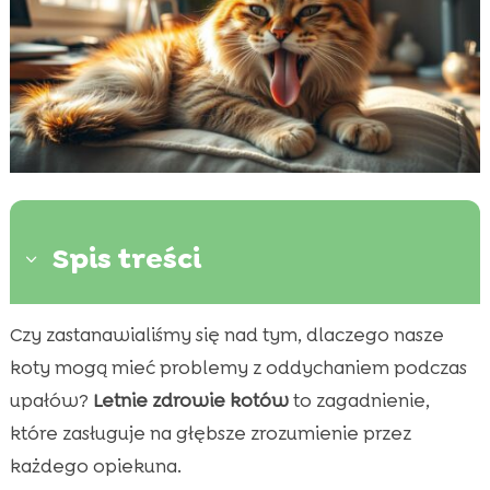
Spis treści
3
Czy zastanawialiśmy się nad tym, dlaczego nasze
Dlaczego koty mają problemy z

oddychaniem latem?
koty mogą mieć problemy z oddychaniem podczas
Objawy problemów z oddychaniem u kotów
upałów?
Letnie zdrowie kotów
to zagadnienie,

Jak zapobiegać problemom z oddychaniem
które zasługuje na głębsze zrozumienie przez

latem?
każdego opiekuna.