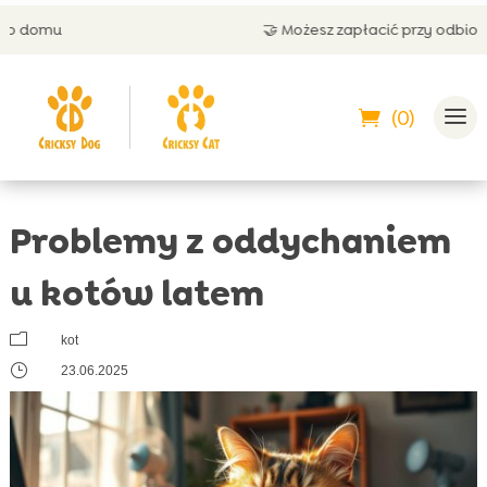
🤝 Możesz zapłacić przy odbiorze
(0)
Problemy z oddychaniem
u kotów latem
m
kot
}
23.06.2025