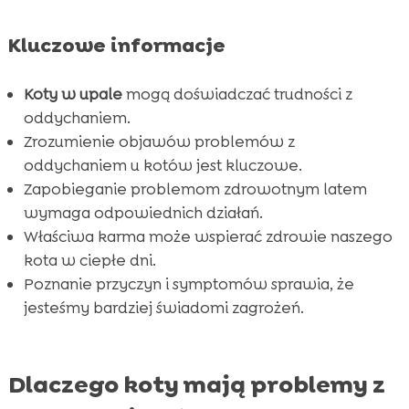
kot lato oddychanie: Jakie objawy powinny

nas niepokoić?
Kluczowe informacje
CricksyCat – idealna karma dla Twojego kota

Jasper – sucha karma w różnych wariantach

Koty w upale
mogą doświadczać trudności z
Bill – mokra karma hipoalergiczna

oddychaniem.
Purrfect Life – żwirek dla kotów
Zrozumienie objawów problemów z

oddychaniem u kotów jest kluczowe.
Wskazówki dotyczące utrzymywania kota w

Zapobieganie problemom zdrowotnym latem
dobrej kondycji latem
wymaga odpowiednich działań.
Przeciwdziałanie stresowi i lękowi u kotów

Właściwa karma może wspierać zdrowie naszego
Podstawowe przyczyny problemów z

kota w ciepłe dni.
oddychaniem
Poznanie przyczyn i symptomów sprawia, że
Kiedy skonsultować się z weterynarzem

jesteśmy bardziej świadomi zagrożeń.
Wniosek

FAQ

Dlaczego koty mają problemy z