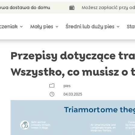
wa dostawa do domu
Możesz zapłacić przy o

czeniak
Mały pies
Średni lub duży pies
Sta
Przepisy dotyczące tr
Wszystko, co musisz o 
m
pies
}
04.03.2025