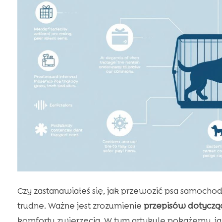
Czy zastanawiałeś się, jak przewozić psa samoc
trudne. Ważne jest zrozumienie
przepisów dotyczą
komfortu zwierzęcia. W tym artykule pokażemy, ja