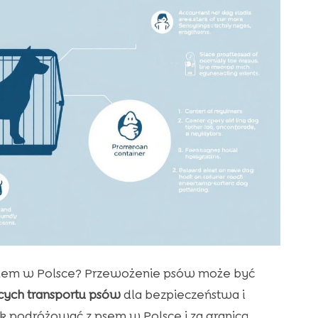
hodem w Polsce? Przewożenie psów może być
cych transportu psów
dla bezpieczeństwa i
k podróżować z psem w Polsce i za granicą.