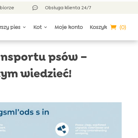
dbiorze
Obsługa klienta 24/7

(0)
rszy pies
Kot
Moje konto
Koszyk
ansportu psów –
tym wiedzieć!