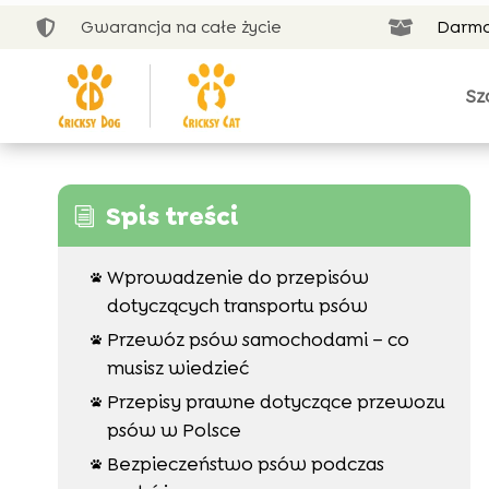
Gwarancja na całe życie
Darmo


Sz
Spis treści
i
Wprowadzenie do przepisów

dotyczących transportu psów
Przewóz psów samochodami – co

musisz wiedzieć
Przepisy prawne dotyczące przewozu

psów w Polsce
Bezpieczeństwo psów podczas
