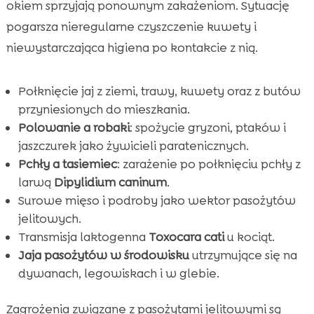
okiem sprzyjają ponownym zakażeniom. Sytuację
pogarsza nieregularne czyszczenie kuwety i
niewystarczająca higiena po kontakcie z nią.
Połknięcie jaj z ziemi, trawy, kuwety oraz z butów
przyniesionych do mieszkania.
Polowanie a robaki
: spożycie gryzoni, ptaków i
jaszczurek jako żywicieli paratenicznych.
Pchły a tasiemiec
: zarażenie po połknięciu pchły z
larwą
Dipylidium caninum
.
Surowe mięso i podroby jako wektor pasożytów
jelitowych.
Transmisja laktogenna
Toxocara cati
u kociąt.
Jaja pasożytów w środowisku
utrzymujące się na
dywanach, legowiskach i w glebie.
Zagrożenia związane z pasożytami jelitowymi są