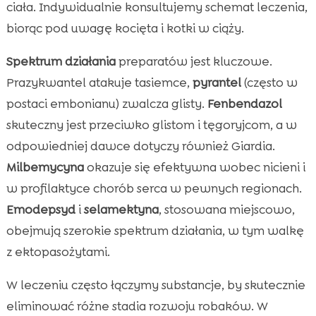
ciała. Indywidualnie konsultujemy schemat leczenia,
biorąc pod uwagę kocięta i kotki w ciąży.
Spektrum działania
preparatów jest kluczowe.
Prazykwantel atakuje tasiemce,
pyrantel
(często w
postaci embonianu) zwalcza glisty.
Fenbendazol
skuteczny jest przeciwko glistom i tęgoryjcom, a w
odpowiedniej dawce dotyczy również Giardia.
Milbemycyna
okazuje się efektywna wobec nicieni i
w profilaktyce chorób serca w pewnych regionach.
Emodepsyd
i
selamektyna
, stosowana miejscowo,
obejmują szerokie spektrum działania, w tym walkę
z ektopasożytami.
W leczeniu często łączymy substancje, by skutecznie
eliminować różne stadia rozwoju robaków. W