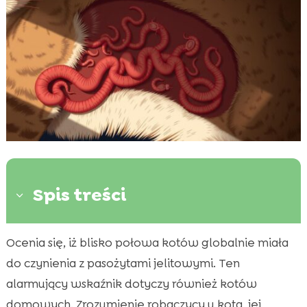
Spis treści
3
Ocenia się, iż blisko połowa kotów globalnie miała
Objawy robaczycy u kota: na co zwrócić

uwagę
do czynienia z pasożytami jelitowymi. Ten
Przyczyny i drogi zakażenia pasożytami
alarmujący wskaźnik dotyczy również kotów

jelitowymi
domowych. Zrozumienie robaczycy u kota, jej