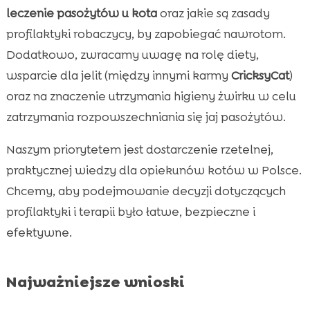
higienie kota
leczenie pasożytów u kota
oraz jakie są zasady
Ryzyko dla ludzi: zoonozy i bezpieczeństwo

profilaktyki robaczycy, by zapobiegać nawrotom.
domowników
Dodatkowo, zwracamy uwagę na rolę diety,
Specjalne przypadki: kocięta, koty starsze i

wsparcie dla jelit (między innymi karmy
CricksyCat
)
koty wychodzące
oraz na znaczenie utrzymania higieny żwirku w celu
Kiedy i jak współpracować z weterynarzem

zatrzymania rozpowszechniania się jaj pasożytów.
Wniosek

FAQ

Naszym priorytetem jest dostarczenie rzetelnej,
praktycznej wiedzy dla opiekunów kotów w Polsce.
Chcemy, aby podejmowanie decyzji dotyczących
profilaktyki i terapii było łatwe, bezpieczne i
efektywne.
Najważniejsze wnioski