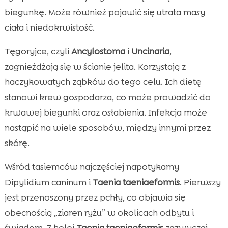
biegunkę. Może również pojawić się utrata masy
ciała i niedokrwistość.
Tęgoryjce, czyli
Ancylostoma
i
Uncinaria
,
zagnieżdżają się w ścianie jelita. Korzystają z
haczykowatych ząbków do tego celu. Ich dietę
stanowi krew gospodarza, co może prowadzić do
krwawej biegunki oraz osłabienia. Infekcja może
nastąpić na wiele sposobów, między innymi przez
skórę.
Wśród tasiemców najczęściej napotykamy
Dipylidium caninum i
Taenia taeniaeformis
. Pierwszy
jest przenoszony przez pchły, co objawia się
obecnością „ziaren ryżu” w okolicach odbytu i
świądem. Z kolei
Taenia taeniaeformis
zazwyczaj