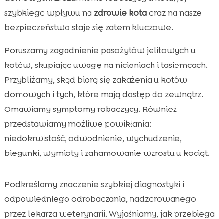
Najczęstsze gatunki pasożytów u kotów
szybkiego wpływu na
zdrowie kota
oraz na nasze

Diagnostyka weterynaryjna: jak potwierdzić
bezpieczeństwo staje się zatem kluczowe.

zakażenie
Poruszamy zagadnienie pasożytów jelitowych u
robaczyca u kota

kotów, skupiając uwagę na nicieniach i tasiemcach.
Leczenie farmakologiczne: bezpieczne i

Przybliżamy, skąd biorą się zakażenia u kotów
skuteczne odrobaczanie
domowych i tych, które mają dostęp do zewnątrz.
Profilaktyka: jak zapobiegać nawrotom

pasożytów
Omawiamy symptomy robaczycy. Również
przedstawiamy możliwe powikłania:
Żywienie wspierające odporność i zdrowe

jelita
niedokrwistość, odwodnienie, wychudzenie,
CricksyCat dla zdrowego układu
biegunki, wymioty i zahamowanie wzrostu u kociąt.

pokarmowego
Pielęgnacja i higiena: środowisko wolne od

Podkreślamy znaczenie szybkiej diagnostyki i
pasożytów
odpowiedniego odrobaczania, nadzorowanego
Purrfect Life żwirek: wsparcie w codziennej

przez lekarza weterynarii. Wyjaśniamy, jak przebiega