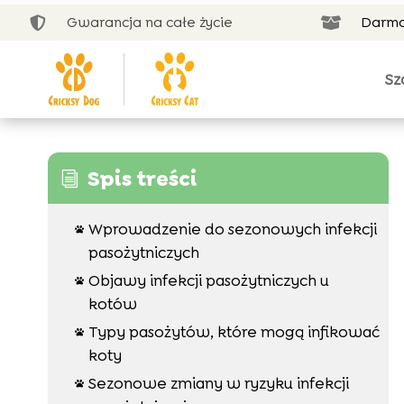
Gwarancja na całe życie
Darmo


Sz
Spis treści
i
Wprowadzenie do sezonowych infekcji

pasożytniczych
Objawy infekcji pasożytniczych u

kotów
Typy pasożytów, które mogą infikować

koty
Sezonowe zmiany w ryzyku infekcji
