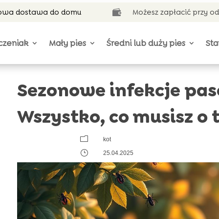
wa dostawa do domu
Możesz zapłacić przy o

czeniak
Mały pies
Średni lub duży pies
Sta
Sezonowe infekcje pas
Wszystko, co musisz o 
m
kot
}
25.04.2025