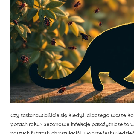
Czy zastanawialiście się kiedyś, dlaczego wasze k
porach roku? Sezonowe infekcje pasożytnicze to w
naszych futrzastych przyjaciół. Dobrze jest wiedzie