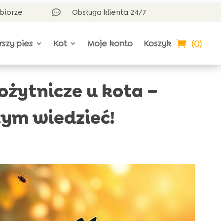
dbiorze
Obsługa klienta 24/7

(0)
rszy pies
Kot
Moje konto
Koszyk
ożytnicze u kota –
tym wiedzieć!