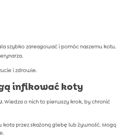
wala szybko zareagować i pomóc naszemu kotu.
erynarza.
ucie i zdrowie.
gą infikować koty
w
. Wiedza o nich to pierwszy krok, by chronić
 kota przez skażoną glebę lub żywność. Mogą
e.