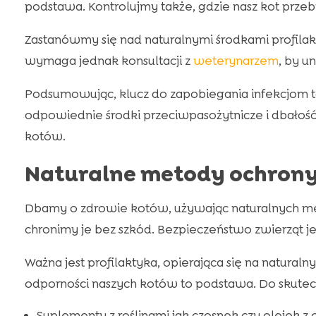
podstawa. Kontrolujmy także, gdzie nasz kot prze
Zastanówmy się nad naturalnymi środkami profilakt
wymaga jednak konsultacji z
weterynarzem
, by u
Podsumowując, klucz do zapobiegania infekcjom to
odpowiednie środki przeciwpasożytnicze i dbałość
kotów.
Naturalne metody ochrony
Dbamy o zdrowie kotów, używając naturalnych meto
chronimy je bez szkód. Bezpieczeństwo zwierząt jes
Ważna jest profilaktyka, opierająca się na natural
odporności naszych kotów to podstawa. Do skute
Suplementy z roślinami jak czosnek czy olejek z