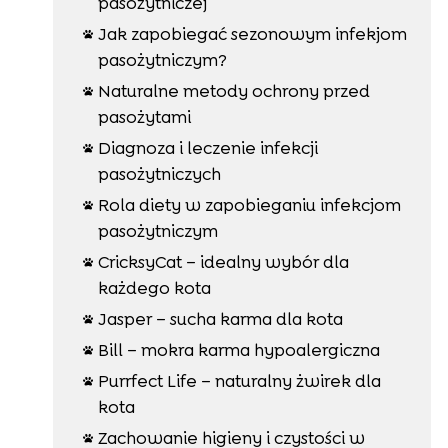
pasożytniczej
Jak zapobiegać sezonowym infekjom

pasożytniczym?
Naturalne metody ochrony przed

pasożytami
Diagnoza i leczenie infekcji

pasożytniczych
Rola diety w zapobieganiu infekcjom

pasożytniczym
CricksyCat – idealny wybór dla

każdego kota
Jasper – sucha karma dla kota

Bill – mokra karma hypoalergiczna

Purrfect Life – naturalny żwirek dla

kota
Zachowanie higieny i czystości w
