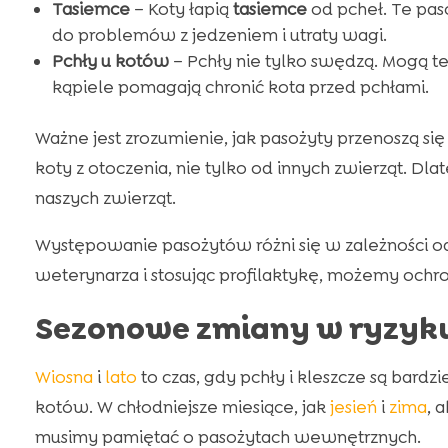
Tasiemce
– Koty łapią
tasiemce
od pcheł. Te paso
do problemów z jedzeniem i utraty wagi.
Pchły u kotów
– Pchły nie tylko swędzą. Mogą t
kąpiele pomagają chronić kota przed pchłami.
Ważne jest zrozumienie, jak pasożyty przenoszą się
koty z otoczenia, nie tylko od innych zwierząt. Dl
naszych zwierząt.
Występowanie pasożytów różni się w zależności od
weterynarza i stosując profilaktykę, możemy ochro
Sezonowe zmiany w ryzyku 
Wiosna
i
lato
to czas, gdy pchły i kleszcze są bard
kotów. W chłodniejsze miesiące, jak
jesień
i
zima
, 
musimy pamiętać o pasożytach wewnętrznych.