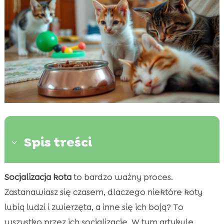
Spis treści
3
Socjalizacja kota
to bardzo ważny proces.
Dlaczego socjalizacja kota jest ważna?

Zastanawiasz się czasem, dlaczego niektóre koty
Jak zacząć socjalizację kota?

lubią ludzi i zwierzęta, a inne się ich boją? To
Wskazówki dotyczące socjalizacji kota

wszystko przez ich socjalizację. W tym artykule
Najczęstsze błędy podczas socjalizacji kota
