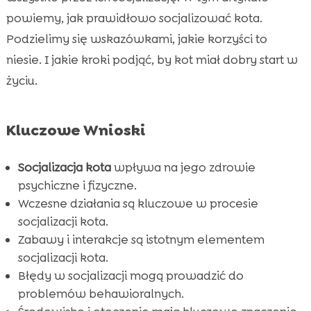
powiemy, jak prawidłowo socjalizować kota.
Rola zabawek w socjalizacji kota

Podzielimy się wskazówkami, jakie korzyści to
Ulubione smakołyki jako wsparcie w

niesie. I jakie kroki podjąć, by kot miał dobry start w
socjalizacji
życiu.
Sztuka socjalizacji kota

Znaczenie interakcji z ludźmi i innymi

zwierzętami
Kluczowe Wnioski
Jakie znaczenie ma środowisko w socjalizacji

kota?
Socjalizacja kota
wpływa na jego zdrowie
Wybór odpowiedniego jedzenia jako
psychiczne i fizyczne.

element socjalizacji
Wczesne działania są kluczowe w procesie
socjalizacji kota.
Socjalizacja kota a problemy behawioralne

Zabawy i interakcje są istotnym elementem
Przykłady skutecznej socjalizacji kota

socjalizacji kota.
Purrfect Life – odpowiednia ściółka dla kotów

Błędy w socjalizacji mogą prowadzić do
Wniosek

problemów behawioralnych.
FAQ
