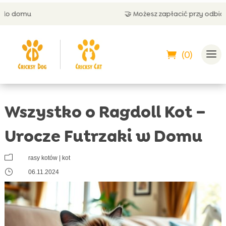
🤝 Możesz zapłacić przy odbiorze
(0)
Wszystko o Ragdoll Kot –
Urocze Futrzaki w Domu
m
rasy kotów
|
kot
}
06.11.2024