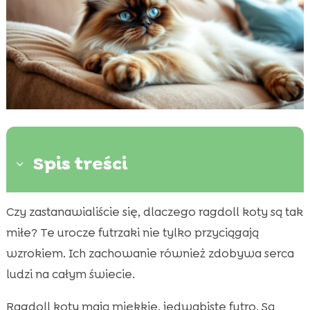
Spis treści
3
Czy zastanawialiście się, dlaczego ragdoll koty są tak
Historia i Pochodzenie Ragdoll

miłe? Te urocze futrzaki nie tylko przyciągają
Wygląd i Cechy Fizyczne

wzrokiem. Ich zachowanie również zdobywa serca
Temperament i Zachowanie

ludzi na całym świecie.
Zdrowie i Długowieczność

Najlepsza Karma dla Twojego Ragdolla

Ragdoll koty mają miękkie, jedwabiste futro. Są