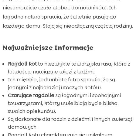
Naturalny Żwirek dla Kotów

niesamowicie czułe wobec domowników. Ich
Socjalizacja i Integracja z Rodziną

łagodna natura sprawia, że świetnie pasują do
Trening i Dyscyplina

każdego domu. Stają się nieodłączną częścią rodziny.
Zabawki i Akcesoria dla Ragdollów

Pielęgnacja i Czyszczenie

Najważniejsze Informacje
Ragdoll Kot w Mieszkaniu

Ciekawostki o Ragdollach

Ragdoll kot
to niezwykle towarzyska rasa, która z
Przewodnik po Zakupie Ragdolla
łatwością nawiązuje więzi z ludźmi.

CricksyCat – Idealne Menu dla Ragdolla
Ich miękkie, jedwabiste futro sprawia, że są

jednymi z najbardziej uroczych kotów.
Podsumowanie: Dlaczego Wybrać Ragdolla?

Czarujące ragdolle
są łagodnymi i spokojnymi
Wniosek

towarzyszami, którzy uwielbiają bycie blisko
FAQ

swoich opiekunów.
Są doskonałe dla rodzin z dziećmi i innych zwierząt
domowych.
Ragdoll koty charakteryzują się unikalnym