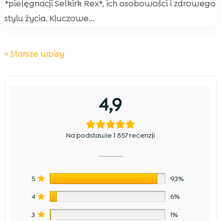
*pielęgnacji Selkirk Rex*, ich osobowości i zdrowego
stylu życia. Kluczowe...
« Starsze wpisy
4,9
Na podstawie 1 857 recenzji
5
93%
4
6%
3
1%