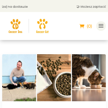
stawie
🤝 Możesz zapłacić przy odbior
(0)