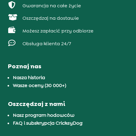

Gwarancja na całe życie

Oszczędzaj na dostawie

Możesz zapłacić przy odbiorze

Obsługa klienta 24/7
Poznaj nas
Nasza historia
Wasze oceny (30 000+)
Oszczędzaj z nami
Nasz program hodowców
FAQ i subskrypcja CricksyDog