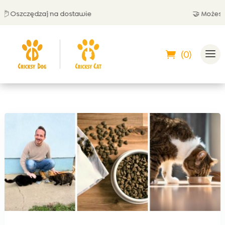
Oszczędzaj na dostawie
🤝 Możesz zap
(0)