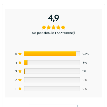
4,9
Na podstawie 1 857 recenzji
5
93%
4
6%
3
1%
2
0%
1
0%